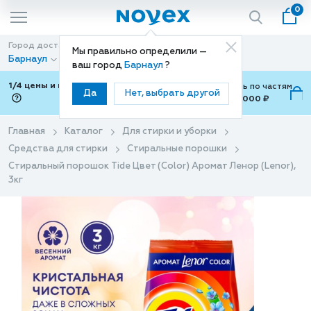
0
Город доставки
Способ доставки
Мы правильно определили —
Барнаул
Доставка
ваш город
Барнаул
?
1/4 цены и покупки ваши с Подели
Можно оплатить по частям
Да
Нет, выбрать другой
от 700 ₽ до 15,000 ₽
ⓘ
Главная
Каталог
Для стирки и уборки
Средства для стирки
Стиральные порошки
Стиральный порошок Tide Цвет (Color) Аромат Ленор (Lenor),
3кг