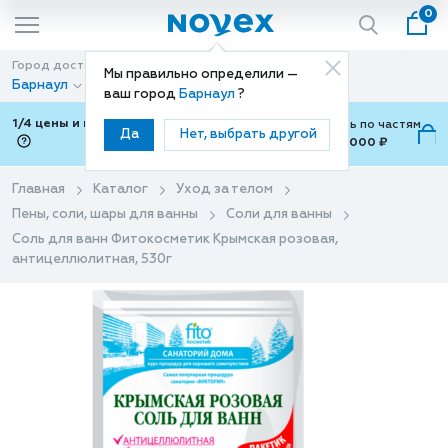
0
Город доставки
Способ доставки
Мы правильно определили —
Барнаул
Доставка
ваш город
Барнаул
?
1/4 цены и покупки ваши с Подели
Можно оплатить по частям
Да
Нет, выбрать другой
от 700 ₽ до 15,000 ₽
ⓘ
Главная
Каталог
Уход за телом
Пены, соли, шары для ванны
Соли для ванны
Соль для ванн Фитокосметик Крымская розовая,
антицеллюлитная, 530г