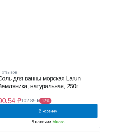
7 отзывов
Соль для ванны морская Larun
Земляника, натуральная, 250г
90.54 ₽
102.89 ₽
-12%
В корзину
В наличии
Много