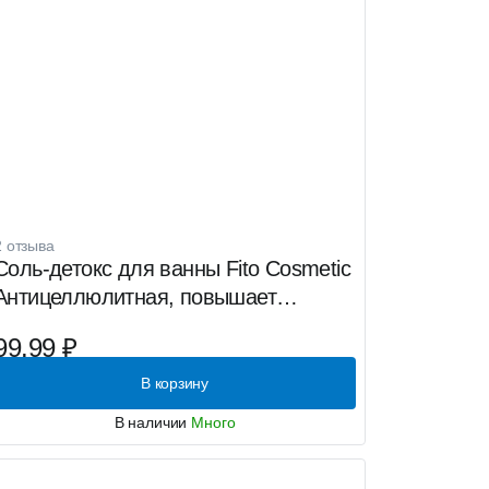
2 отзыва
Соль-детокс для ванны Fito Cosmetic
Антицеллюлитная, повышает
упругость кожи, 500 г
99.99 ₽
В корзину
В наличии
Много