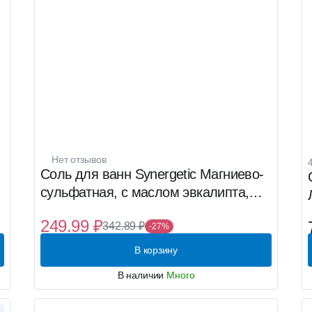
Нет отзывов
Соль для ванн Synergetic Магниево-
сульфатная, с маслом эвкалипта,
1000г
249.99 ₽
342.89 ₽
-27%
В корзину
В наличии
Много