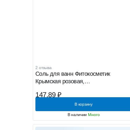
2 отзыва
Соль для ванн Фитокосметик
Крымская розовая,
антицеллюлитная, 530г
147.89 ₽
В корзину
В наличии
Много