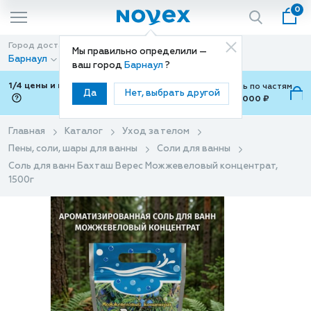
0
Город доставки
Способ доставки
Мы правильно определили —
Барнаул
Доставка
ваш город
Барнаул
?
1/4 цены и покупки ваши с Подели
Можно оплатить по частям
Да
Нет, выбрать другой
от 700 ₽ до 15,000 ₽
ⓘ
Главная
Каталог
Уход за телом
Пены, соли, шары для ванны
Соли для ванны
Соль для ванн Бахташ Верес Можжевеловый концентрат,
1500г