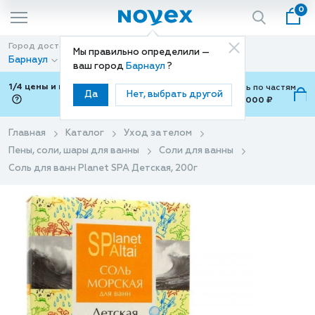
0
Город доставки
Способ доставки
Мы правильно определили —
Барнаул
Доставка
ваш город
Барнаул
?
1/4 цены и покупки ваши с Подели
Можно оплатить по частям
Да
Нет, выбрать другой
от 700 ₽ до 15,000 ₽
ⓘ
Главная
Каталог
Уход за телом
Пены, соли, шары для ванны
Соли для ванны
Соль для ванн Planet SPA Детская, 200г