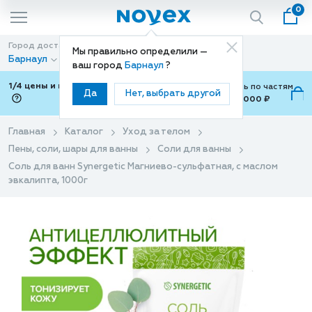
0
Город доставки
Способ доставки
Мы правильно определили —
Барнаул
Доставка
ваш город
Барнаул
?
1/4 цены и покупки ваши с Подели
Можно оплатить по частям
Да
Нет, выбрать другой
от 700 ₽ до 15,000 ₽
ⓘ
Главная
Каталог
Уход за телом
Пены, соли, шары для ванны
Соли для ванны
Соль для ванн Synergetic Магниево-сульфатная, с маслом
эвкалипта, 1000г