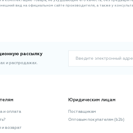
и и комплектацию товара, не ухудшающие его качеств, без предварит
нешний вид на официальном сайте производителя, а также у консульта
ционную рассылку
Введите электронный адре
ках и распродажах.
телям
Юридическим лицам
а и оплата
Поставщикам
ть?
Оптовым покупателям (b2b)
я и возврат