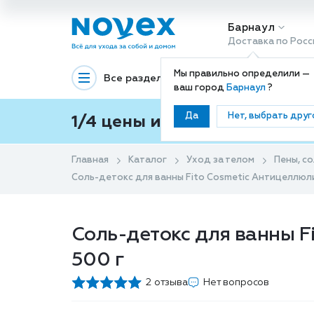
Барнаул
Доставка по Росс
Мы правильно определили —
Все разделы
Декоративная космети
ваш город
Барнаул
?
Да
Нет, выбрать друг
1/4 цены и покупки ваши с
Главная
Каталог
Уход за телом
Пены, с
Соль-детокс для ванны Fito Cosmetic Антицеллюли
Соль-детокс для ванны F
500 г
2 отзыва
Нет вопросов