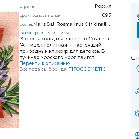
Россия
Страна
1095
Срок годности, дней
Maris Sal, Rosmarinus Officinalis
Состав
Extract (Экстракт Розмарина),
Все характеристики
Citrus Paradisi Peel Oil (Масло
Морская соль для ванн Fito Cosmetic
Грейпфрута), Hydrolyzed Elastin
"Антицеллюлитная" - настоящий
природный эликсир для детокса. В
(Эластин), Rosa Canina Fruit Oil
Сп
пучинах морского моря таится
(Масло Шиповника), Parfum,
Перейти к описанию
сокровище для красоты Вашего
Mentha Spicata Leaf Oil (Масло
Все товары бренда:
FITOCOSMETIC
тела. Богатые магнием и кальцием
Мяты), CI 40800.
морская соль и масло грейпфрута -
источник витамина С помогают
повысить упругость кожи. Экстракт
розмарина способствует
уменьшению объемов, кожа
становится упругой и гладкой. Масса:
500 г.