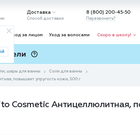
Доставка
8 (800) 200-45-50
ии
Способ доставки
Перезвонить?
ка
Уход за лицом
Уход за волосами
Скоро в школу!
ой
 Подели
ⓘ
оли, шары для ванны
Соли для ванны
тная, повышает упругость кожи, 500 г
ito Cosmetic Антицеллюлитная, п