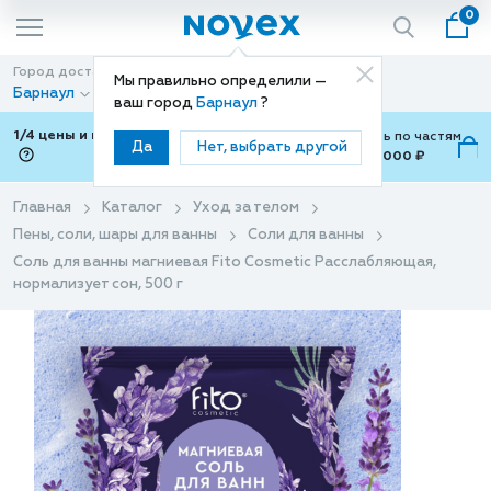
0
Город доставки
Способ доставки
Мы правильно определили —
Барнаул
Доставка
ваш город
Барнаул
?
1/4 цены и покупки ваши с Подели
Можно оплатить по частям
Да
Нет, выбрать другой
от 700 ₽ до 15,000 ₽
ⓘ
Главная
Каталог
Уход за телом
Пены, соли, шары для ванны
Соли для ванны
Соль для ванны магниевая Fito Cosmetic Расслабляющая,
нормализует сон, 500 г