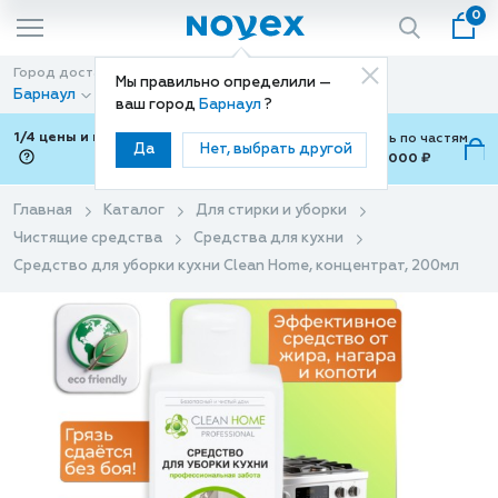
0
Город доставки
Способ доставки
Мы правильно определили —
Барнаул
Доставка
ваш город
Барнаул
?
1/4 цены и покупки ваши с Подели
Можно оплатить по частям
Да
Нет, выбрать другой
от 700 ₽ до 15,000 ₽
ⓘ
Главная
Каталог
Для стирки и уборки
Чистящие средства
Средства для кухни
Средство для уборки кухни Clean Home, концентрат, 200мл