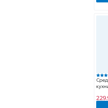
Сред
кухн
пена
229.