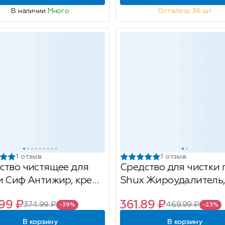
В наличии
Много
Осталось 36 шт
1 отзыв
1 отзыв
ство чистящее для
Средство для чистки 
и Сиф Антижир, крем-
Shux Жироудалитель
, 500мл
500мл
99 ₽
361.89 ₽
374.99 ₽
469.99 ₽
-39%
-23%
В корзину
В корзину