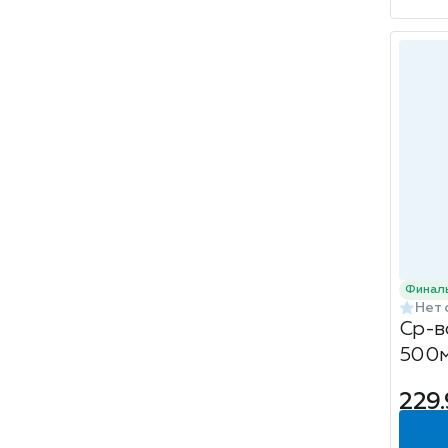
Финал
Нет 
Ср-в
500м
спре
229.
Sanf