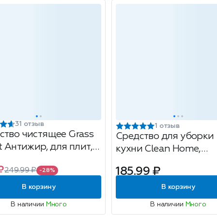
31 отзыв
1 отзыв
ство чистящее Grass
Средство для уборки
t Антижир, для плит,
кухни Clean Home,
вок, грилей, 600мл
концентрат, 200мл
₽
185.99 ₽
249.99 ₽
-28%
В корзину
В корзину
В наличии
Много
В наличии
Много