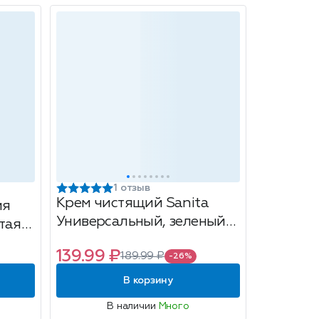
1 отзыв
Крем чистящий Sanita
ия
Универсальный, зеленый
тая
чай и лайм, 600г
00 мл
139.99 ₽
189.99 ₽
-26%
В корзину
В наличии
Много