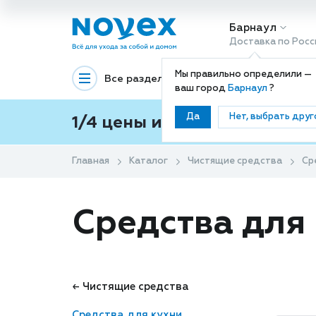
Барнаул
Доставка по Росс
Мы правильно определили —
Все разделы
Декоративная космети
ваш город
Барнаул
?
Да
Нет, выбрать друг
1/4 цены и покупки ваши с
Главная
Каталог
Чистящие средства
Ср
Средства для
← Чистящие средства
Средства для кухни