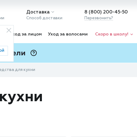
Доставка
8 (800) 200-45-50
ии
Способ доставки
Перезвонить?
ка
Уход за лицом
Уход за волосами
Скоро в школу!
ой
 Подели
ⓘ
едства для кухни
 кухни