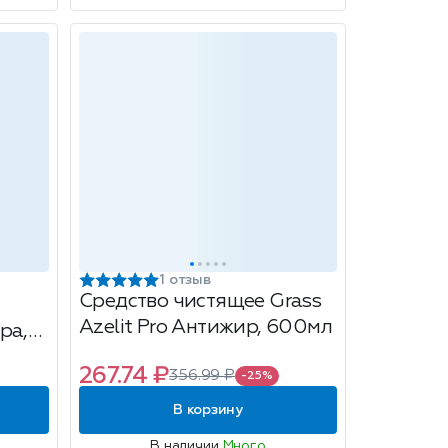
1 отзыв
Средство чистящее Grass
Azelit Pro Антижир, 600мл
ра,
267.74 ₽
356.99 ₽
-25%
В корзину
В наличии
Много