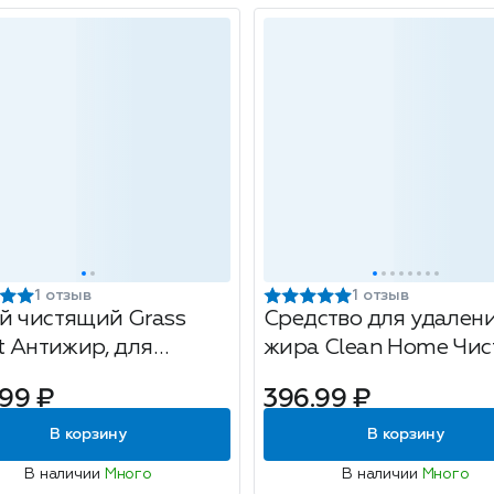
1 отзыв
1 отзыв
й чистящий Grass
Средство для удален
it Антижир, для
жира Clean Home Чис
на, 600мл
кухня, с триггером, 5
.99 ₽
396.99 ₽
В корзину
В корзину
В наличии
Много
В наличии
Много