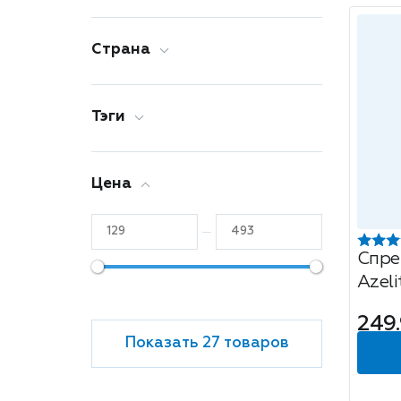
Страна
Тэги
Цена
Спре
Azel
каза
249
Показать 27 товаров