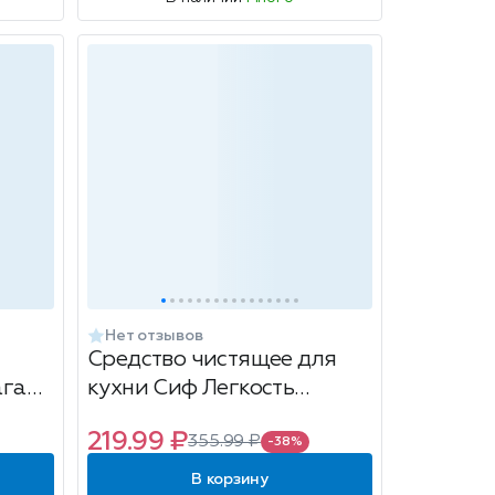
Нет отзывов
Средство чистящее для
агара
кухни Сиф Легкость
чистоты, антижир, 500мл
219.99 ₽
355.99 ₽
-38%
В корзину