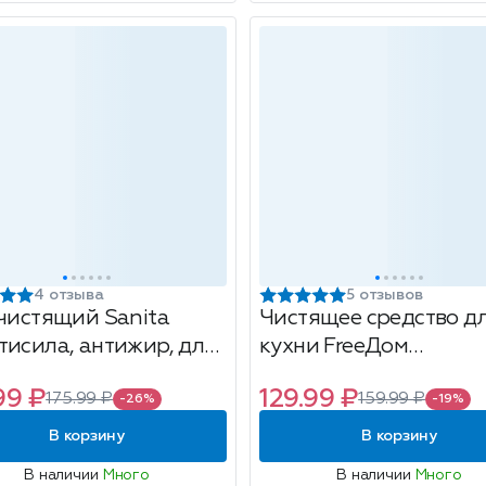
4 отзыва
5 отзывов
 чистящий Sanita
Чистящее средство д
тисила, антижир, для
кухни FreeДом
ения кухонных плит,
универсальное для пл
99 ₽
129.99 ₽
175.99 ₽
159.99 ₽
г
духовых шкафов,
-26%
-19%
сковородок, 500мл
В корзину
В корзину
В наличии
Много
В наличии
Много