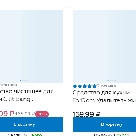
отзывов
2 отзыва
ство чистящее для
Средство для кухни
 Cilit Bang
ForDom Удалитель жи
жир+Сияние, 450мл
триггер, 500 мл
99 ₽
169.99 ₽
485.99 ₽
-47%
В корзину
В корзину
В наличии
Много
В наличии
Много