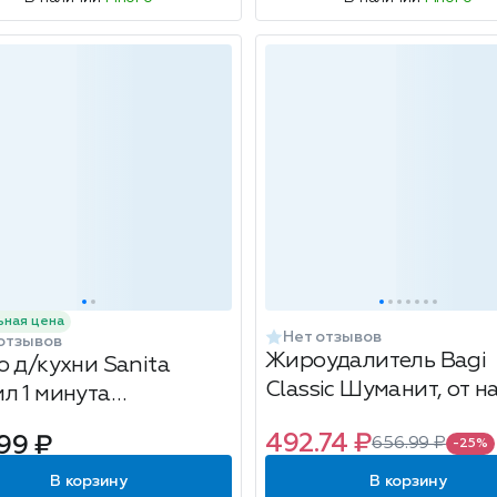
ьная цена
Нет отзывов
отзывов
Жироудалитель Bagi
о д/кухни Sanita
Classic Шуманит, от н
л 1 минута
и копоти, 400мл
й+Белизна-гель
492.74 ₽
99 ₽
656.99 ₽
-25%
or450
В корзину
В корзину