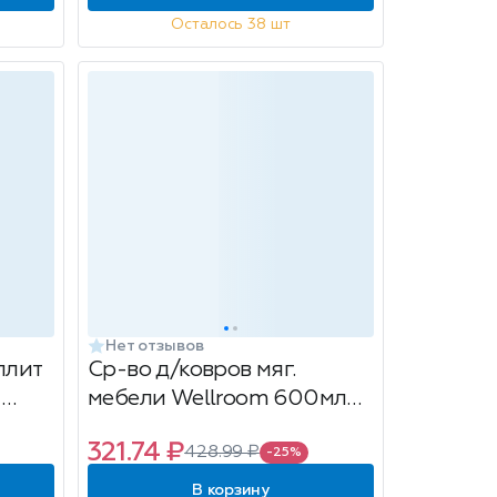
Осталось 38 шт
Нет отзывов
плит
Ср-во д/ковров мяг.
,
мебели Wellroom 600мл
Спрей -пена
321.74 ₽
428.99 ₽
-25%
В корзину