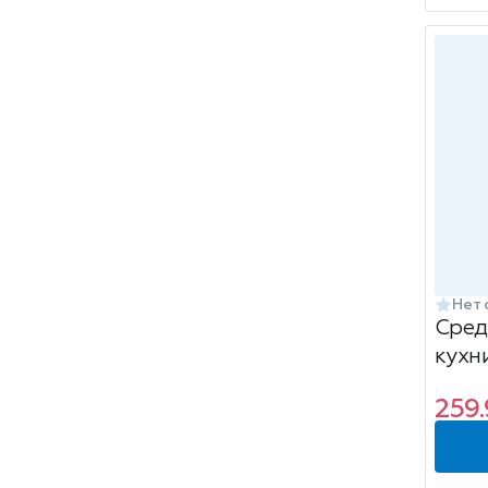
Нет 
Сред
кухни
Анти
259.