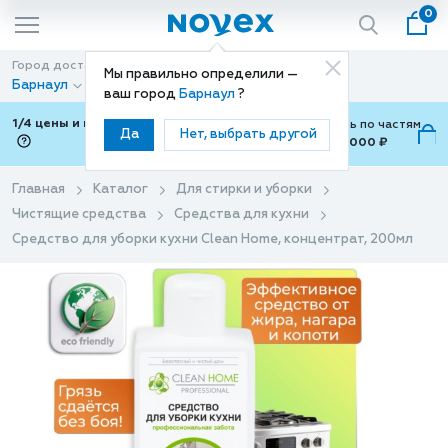
0
Город доставки
Способ доставки
Мы правильно определили —
Барнаул
Доставка
ваш город
Барнаул
?
1/4 цены и покупки ваши с Подели
Можно оплатить по частям
Да
Нет, выбрать другой
от 700 ₽ до 15,000 ₽
ⓘ
Главная
Каталог
Для стирки и уборки
Чистящие средства
Средства для кухни
Средство для уборки кухни Clean Home, концентрат, 200мл