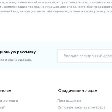
а, приведенные на сайте novex.ru, могут отличаться от реального вне
и и комплектацию товара, не ухудшающие его качеств, без предварит
нешний вид на официальном сайте производителя, а также у консульта
ционную рассылку
Введите электронный адре
ках и распродажах.
телям
Юридическим лицам
а и оплата
Поставщикам
ть?
Оптовым покупателям (b2b)