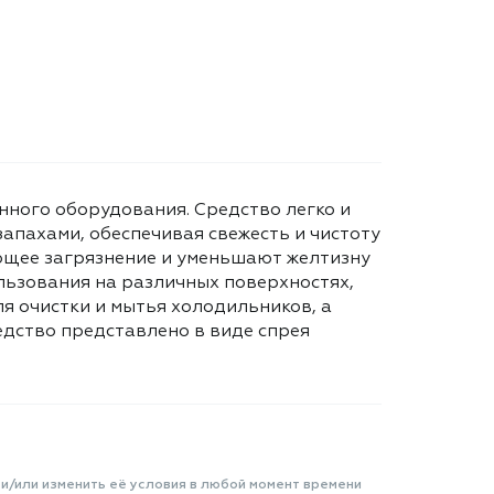
нного оборудования. Средство легко и
запахами, обеспечивая свежесть и чистоту
ющее загрязнение и уменьшают желтизну
ользования на различных поверхностях,
ля очистки и мытья холодильников, а
едство представлено в виде спрея
 и/или изменить её условия в любой момент времени