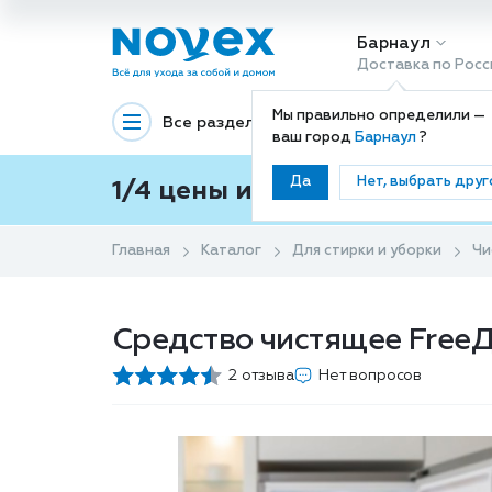
Барнаул
Доставка по Росс
Мы правильно определили —
Все разделы
Декоративная космети
ваш город
Барнаул
?
Да
Нет, выбрать друг
1/4 цены и покупки ваши с
Главная
Каталог
Для стирки и уборки
Чи
Средство чистящее FreeД
2 отзыва
Нет вопросов