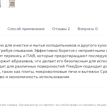
мытья холодильников, а также для
других кухонных поверхностей,
таких как плиты, микроволновые
печи и вытяжки. Средство
представлено в виде спрея объемом
500 мл, что обеспечивает удобство и
Способ применения
Отзывы 2
Вопросы 0
экономичность использования.
о для очистки и мытья холодильников и другого кухо
требуя смывания. Эффективно борется с неприятными 
ит перекись и ПАВ, которые предотвращают последу
ержит абразивов, что делает его безопасным для исп
дит для различных поверхностей: FreeДом подходит д
, таких как плиты, микроволновые печи и вытяжки. Ср
во и экономичность использования.
ичии товара. Организатор оставляет за собой право остановить Акцию