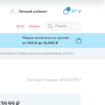
0
00
Личный кабинет
0
Блог
Акции
Можно оплатить по частям
от 700 ₽ до 15,000 ₽
чистящее FreeДом для холодильников, 500 мл
Артикул товара: 4100213977
139.99 ₽