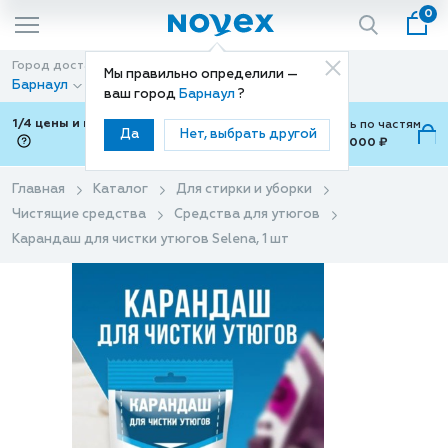
0
Город доставки
Способ доставки
Мы правильно определили —
Барнаул
Доставка
ваш город
Барнаул
?
1/4 цены и покупки ваши с Подели
Можно оплатить по частям
Да
Нет, выбрать другой
от 700 ₽ до 15,000 ₽
ⓘ
Главная
Каталог
Для стирки и уборки
Чистящие средства
Средства для утюгов
Карандаш для чистки утюгов Selena, 1 шт