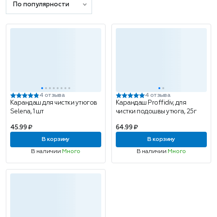
По популярности
4 отзыва
4 отзыва
Карандаш для чистки утюгов
Карандаш Proffidiv, для
Selena, 1 шт
чистки подошвы утюга, 25г
45.99 ₽
64.99 ₽
В корзину
В корзину
В наличии
Много
В наличии
Много