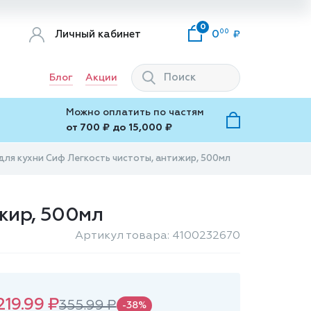
0
00
Личный кабинет
0
Блог
Акции
Можно оплатить по частям
от 700 ₽ до 15,000 ₽
ля кухни Сиф Легкость чистоты, антижир, 500мл
ижир, 500мл
Артикул товара: 4100232670
219.99 ₽
355.99 ₽
-38%