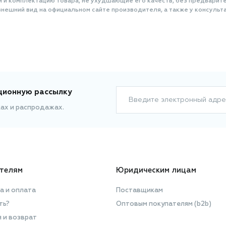
и и комплектацию товара, не ухудшающие его качеств, без предварит
нешний вид на официальном сайте производителя, а также у консульта
ционную рассылку
Введите электронный адре
ках и распродажах.
телям
Юридическим лицам
а и оплата
Поставщикам
ть?
Оптовым покупателям (b2b)
я и возврат