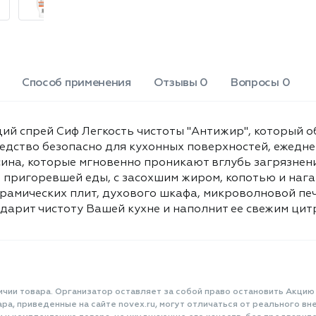
вытяжки, а также поверхностей из
нержавеющей стали. Сиф "Антижир"
подарит чистоту Вашей кухне и
наполнит ее свежим цитрусовым
ароматом! Объем: 500 мл.
Способ применения
Отзывы 0
Вопросы 0
й спрей Сиф Легкость чистоты "Антижир", который о
Средство безопасно для кухонных поверхностей, ежедн
сина, которые мгновенно проникают вглубь загрязнени
и пригоревшей еды, с засохшим жиром, копотью и нага
рамических плит, духового шкафа, микроволновой печ
дарит чистоту Вашей кухне и наполнит ее свежим цит
ичии товара. Организатор оставляет за собой право остановить Акцию
а, приведенные на сайте novex.ru, могут отличаться от реального вне