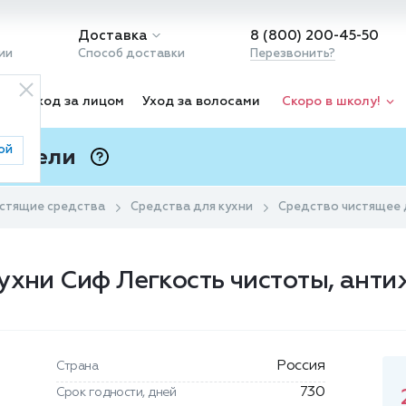
Доставка
8 (800) 200-45-50
ии
Способ доставки
Перезвонить?
ка
Уход за лицом
Уход за волосами
Скоро в школу!
ой
 Подели
ⓘ
стящие средства
Средства для кухни
Средство чистящее д
ухни Сиф Легкость чистоты, ант
Россия
Страна
730
Срок годности, дней