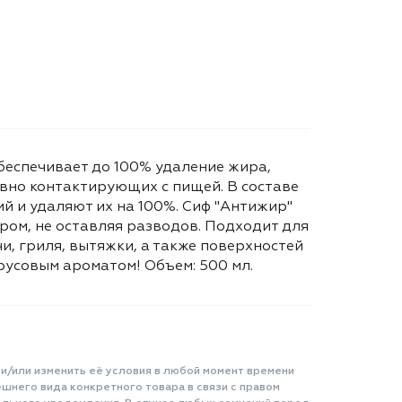
беспечивает до 100% удаление жира,
евно контактирующих с пищей. В составе
й и удаляют их на 100%. Сиф "Антижир"
ром, не оставляя разводов. Подходит для
и, гриля, вытяжки, а также поверхностей
русовым ароматом! Объем: 500 мл.
 и/или изменить её условия в любой момент времени
шнего вида конкретного товара в связи с правом