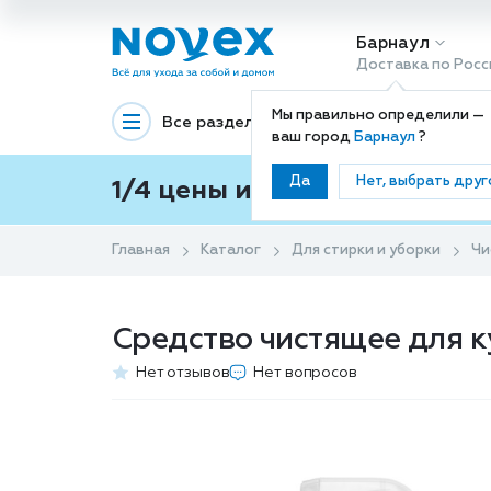
Барнаул
Доставка по Росс
Мы правильно определили —
Все разделы
Декоративная космети
ваш город
Барнаул
?
Да
Нет, выбрать друг
1/4 цены и покупки ваши с
Главная
Каталог
Для стирки и уборки
Чи
Средство чистящее для к
Нет отзывов
Нет вопросов