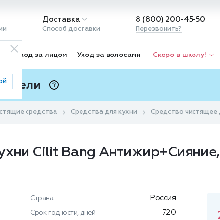
Доставка
8 (800) 200-45-50
ии
Способ доставки
Перезвонить?
ка
Уход за лицом
Уход за волосами
Скоро в школу!
ой
 Подели
ⓘ
стящие средства
Средства для кухни
Средство чистящее д
ухни Cilit Bang Антижир+Сияние
Россия
Страна
720
Срок годности, дней