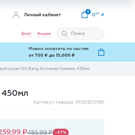
0
00
Личный кабинет
0
Блог
Акции
Можно оплатить по частям
от 700 ₽ до 15,000 ₽
ля кухни Cilit Bang Антижир+Сияние, 450мл
, 450мл
Артикул товара: 4100305190
259.99 ₽
485.99 ₽
-47%