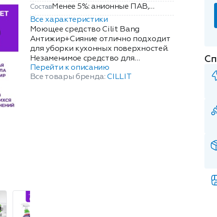
Менее 5%: анионные ПАВ,
Состав
ароматизирующие добавки (в
Все характеристики
т.ч. линалоол).
Моющее средство Cilit Bang
Антижир+Сияние отлично подходит
для уборки кухонных поверхностей.
Сп
Незаменимое средство для
Перейти к описанию
ежедневной уборки и очистки
Все товары бренда:
CILLIT
различных кухонных поверхностей
(в том числе, из мрамора и
натурального камня), а также
принадлежностей, включая
гарнитуры (столешницы), плиты,
противни, кастрюли, сковороды,
шампуры, гриль, разделочные доски
и т.д. Не используйте на
стеклокерамических, галогеновых,
деревянных, горячих и
поврежденных поверхностях.
Эргономичный флакон оснащен
высоконадежным курковым
распылителем, позволяющим легко
наносить раствор на загрязненную