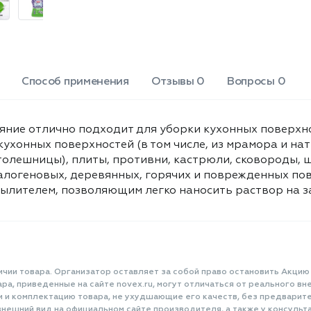
поверхность. Объем: 450 мл.
Способ применения
Отзывы 0
Вопросы 0
яние отлично подходит для уборки кухонных поверхно
ухонных поверхностей (в том числе, из мрамора и нат
олешницы), плиты, противни, кастрюли, сковороды, ша
галогеновых, деревянных, горячих и поврежденных по
лителем, позволяющим легко наносить раствор на за
ичии товара. Организатор оставляет за собой право остановить Акцию
а, приведенные на сайте novex.ru, могут отличаться от реального вне
и и комплектацию товара, не ухудшающие его качеств, без предварит
нешний вид на официальном сайте производителя, а также у консульта