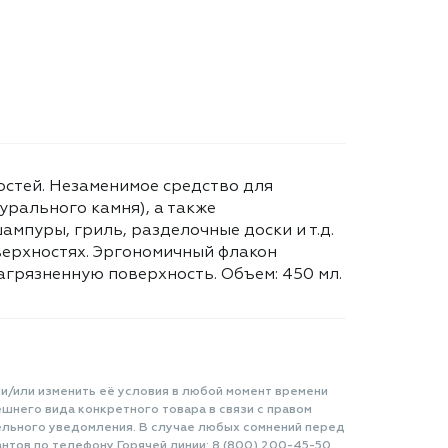
стей. Незаменимое средство для
урального камня), а также
мпуры, гриль, разделочные доски и т.д.
верхностях. Эргономичный флакон
грязненную поверхность. Объем: 450 мл.
 и/или изменить её условия в любой момент времени
шнего вида конкретного товара в связи с правом
ельного уведомления. В случае любых сомнений перед
нтов по телефону Горячей линии: 8 (800) 200-45-50.