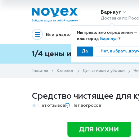
Барнаул
Доставка по Росс
Мы правильно определили —
Все разделы
Декоративная космети
ваш город
Барнаул
?
Да
Нет, выбрать друг
1/4 цены и покупки ваши с
Главная
Каталог
Для стирки и уборки
Чи
Средство чистящее для к
Нет отзывов
Нет вопросов