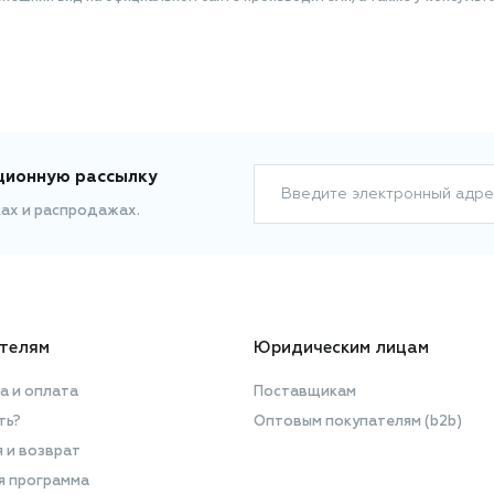
ционную рассылку
Введите электронный адре
ках и распродажах.
телям
Юридическим лицам
а и оплата
Поставщикам
ть?
Оптовым покупателям (b2b)
я и возврат
я программа