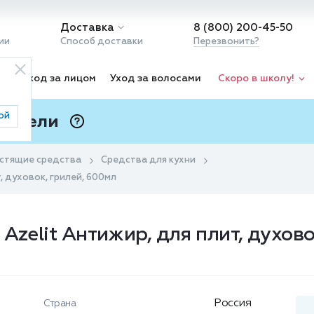
Доставка
8 (800) 200-45-50
ии
Способ доставки
Перезвонить?
ка
Уход за лицом
Уход за волосами
Скоро в школу!
ой
 Подели
ⓘ
стящие средства
Средства для кухни
, духовок, грилей, 600мл
Azelit Антижир, для плит, духов
Россия
Страна