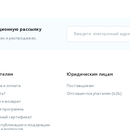
ционную рассылку
Введите электронный адре
ках и распродажах.
телям
Юридическим лицам
а и оплата
Поставщикам
ть?
Оптовым покупателям (b2b)
я и возврат
я программа
ный сертификат
 публикации и модерации
 и вопросов