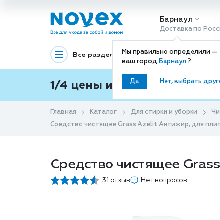
Барнаул
Доставка по Росс
Мы правильно определили —
Все разделы
Декоративная космети
ваш город
Барнаул
?
Да
Нет, выбрать друг
1/4 цены и покупки ваши с
Главная
Каталог
Для стирки и уборки
Чи
Средство чистящее Grass Azelit Антижир, для плит
Средство чистящее Grass 
31 отзыв
Нет вопросов