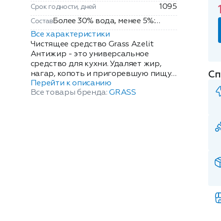
1095
Срок годности, дней
Более 30% вода, менее 5%:
Состав
неионогенные ПАВ, соль ЭДТА,
Все характеристики
гидроксид натрия, гидроксид
Чистящее средство Grass Azelit
калия, органический
Антижир - это универсальное
средство для кухни. Удаляет жир,
растворитель,
Сп
нагар, копоть и пригоревшую пищу
ароматизирующая добавка.
Перейти к описанию
с эмалированных, хромированных
Все товары бренда:
GRASS
поверхностей, изделий из стекла,
нержавеющей стали, фаянса,
фарфора. Используется для мытья
сковородок, кухонных плит,
коптильных камер, фритюрниц,
грилей, духовых шкафов,
микроволновых печей и др.
Содержит активные чистящие
вещества, компоненты,
расщепляющие жир, действие
которых гарантирует отличный
результат без особых усилий. Объем:
600 мл.