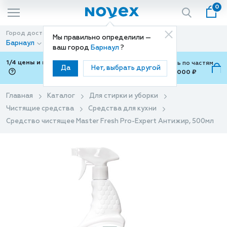
0
Город доставки
Способ доставки
Мы правильно определили —
Барнаул
Доставка
ваш город
Барнаул
?
1/4 цены и покупки ваши с Подели
Можно оплатить по частям
Да
Нет, выбрать другой
от 700 ₽ до 15,000 ₽
ⓘ
Главная
Каталог
Для стирки и уборки
Чистящие средства
Средства для кухни
Средство чистящее Master Fresh Pro-Expert Антижир, 500мл