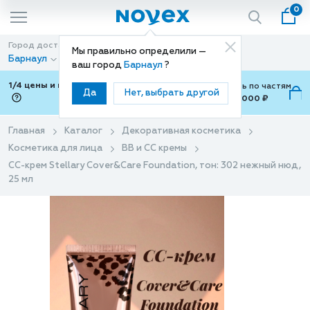
0
Город доставки
Способ доставки
Мы правильно определили —
Барнаул
Доставка
ваш город
Барнаул
?
1/4 цены и покупки ваши с Подели
Можно оплатить по частям
Да
Нет, выбрать другой
от 700 ₽ до 15,000 ₽
ⓘ
Главная
Каталог
Декоративная косметика
Косметика для лица
BB и CC кремы
СС-крем Stellary Cover&Care Foundation, тон: 302 нежный нюд,
25 мл