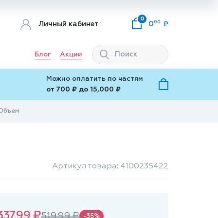
0
00
Личный кабинет
0
Блог
Акции
Можно оплатить по частям
от 700 ₽ до 15,000 ₽
 Объем
Артикул товара: 4100235422
337.99 ₽
519.99 ₽
-35%