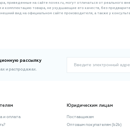
а, приведенные на сайте novex.ru, могут отличаться от реального вне
и и комплектацию товара, не ухудшающие его качеств, без предварит
нешний вид на официальном сайте производителя, а также у консульта
ционную рассылку
Введите электронный адре
ках и распродажах.
телям
Юридическим лицам
а и оплата
Поставщикам
ть?
Оптовым покупателям (b2b)