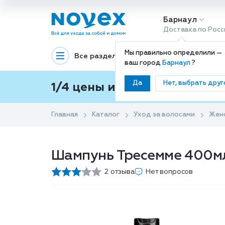
Барнаул
Доставка по Росс
Мы правильно определили —
Все разделы
Декоративная космети
ваш город
Барнаул
?
Да
Нет, выбрать друг
1/4 цены и покупки ваши с
Главная
Каталог
Уход за волосами
Жен
Шампунь Тресемме 400м
2 отзыва
Нет вопросов