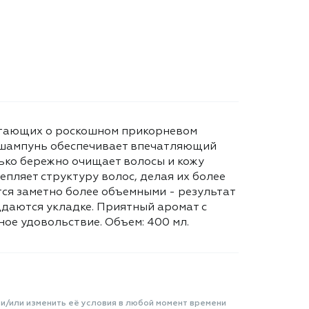
чтающих о роскошном прикорневом
а шампунь обеспечивает впечатляющий
ько бережно очищает волосы и кожу
епляет структуру волос, делая их более
тся заметно более объемными - результат
ддаются укладке. Приятный аромат с
ное удовольствие. Объем: 400 мл.
 и/или изменить её условия в любой момент времени