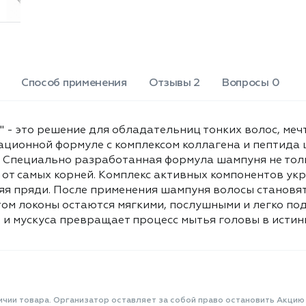
sodium benzoate, sodium
первого применения. Специально
hydroxide, butylphenyl
разработанная формула шампуня не
methylpropional, geraniol, hexyl
только бережно очищает волосы и
кожу головы, но и создает
cinnamal, limonene, linalool.
потрясающий объем от самых
корней. Комплекс активных
Способ применения
Отзывы 2
Вопросы 0
компонентов укрепляет структуру
волос, делая их более плотными и
упругими, при этом не утяжеляя
 - это решение для обладательниц тонких волос, ме
пряди. После применения шампуня
вационной формуле с комплексом коллагена и пептид
волосы становятся заметно более
. Специально разработанная формула шампуня не тол
объемными - результат превосходит
ожидания в два раза! При этом
от самых корней. Комплекс активных компонентов укр
локоны остаются мягкими,
ляя пряди. После применения шампуня волосы становя
послушными и легко поддаются
том локоны остаются мягкими, послушными и легко по
укладке. Приятный аромат с нотами
 и мускуса превращает процесс мытья головы в истин
цитрусов, пиона, розы, древесины и
мускуса превращает процесс мытья
головы в истинное удовольствие.
Объем: 400 мл.
ичии товара. Организатор оставляет за собой право остановить Акцию