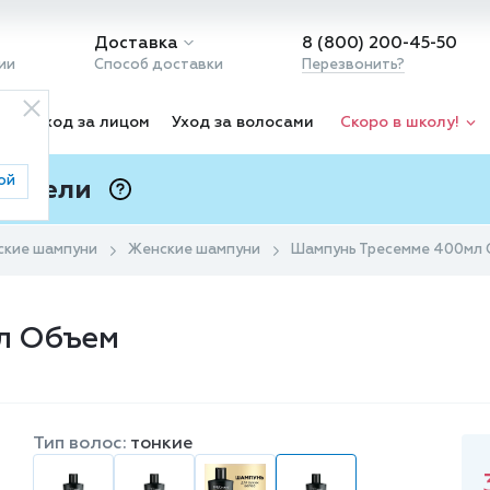
Доставка
8 (800) 200-45-50
ии
Способ доставки
Перезвонить?
ка
Уход за лицом
Уход за волосами
Скоро в школу!
ой
 Подели
ⓘ
ские шампуни
Женские шампуни
Шампунь Тресемме 400мл
л Объем
Тип волос:
тонкие