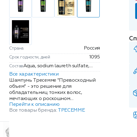
Сп
Россия
Страна
1095
Срок годности, дней
Aqua, sodium laureth sulfate,
Состав
cocamidopropyl betaine, sodium
Все характеристики
chloride, hydrolyzed collagen,
Шампунь Тресемме "Превосходный
polyquaternium-10,
объем" - это решение для
обладательниц тонких волос,
polyvinylpyrrolidone, silk amino
мечтающих о роскошном
acids, vp/methacrylamide/vinyl
Перейти к описанию
прикорневом объеме без
imidazole copolymer, caprylyl
Все товары бренда:
ТРЕСЕММЕ
утяжеления. Благодаря
glycol, citric acid, disodium edta,
инновационной формуле с
isopropyl alcohol, parfum,
комплексом коллагена и пептида
phenylpropanol, ppg-9,
шампунь обеспечивает
propanediol, sodium acetate,
впечатляющий результат уже после