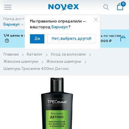
0
Город доставки
Способ доставки
Мы правильно определили —
Барнаул
Доставка
ваш город
Барнаул
?
1/4 цены и покупки ваши с Подели
Можно оплатить по частям
Да
Нет, выбрать другой
от 700 ₽ до 15,000 ₽
ⓘ
Главная
Каталог
Уход за волосами
Женские шампуни
Женские шампуни
Шампунь Тресемме 400мл Детокс