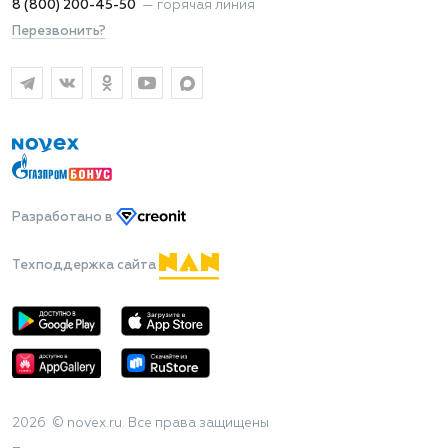
8 (800) 200-45-50
—
горячая линия
Перезвонить?
Разработано
в
Техподдержка сайта
2026 © novex.ru. Все права защищены