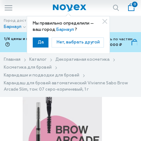
0
Город доставки
Способ доставки
Мы правильно определили —
Барнаул
Доставка
ваш город
Барнаул
?
1/4 цены и покупки ваши с Подели
Можно оплатить по частям
Да
Нет, выбрать другой
от 700 ₽ до 15,000 ₽
ⓘ
Главная
Каталог
Декоративная косметика
Косметика для бровей
Карандаши и подводки для бровей
Карандаш для бровей автоматический Vivienne Sabo Brow
Arcade Slim, тон: 07 серо-коричневый, 1 г