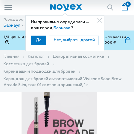
0
Город доставки
Способ доставки
Мы правильно определили —
Барнаул
Доставка
ваш город
Барнаул
?
1/4 цены и покупки ваши с Подели
Можно оплатить по частям
Да
Нет, выбрать другой
от 700 ₽ до 15,000 ₽
ⓘ
Главная
Каталог
Декоративная косметика
Косметика для бровей
Карандаши и подводки для бровей
Карандаш для бровей автоматический Vivienne Sabo Brow
Arcade Slim, тон: 01 светло-коричневый, 1 г