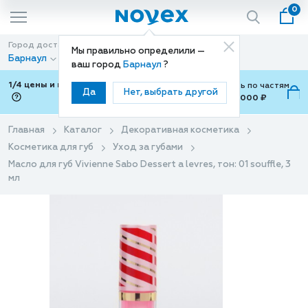
0
Город доставки
Способ доставки
Мы правильно определили —
Барнаул
Доставка
ваш город
Барнаул
?
1/4 цены и покупки ваши с Подели
Можно оплатить по частям
Да
Нет, выбрать другой
от 700 ₽ до 15,000 ₽
ⓘ
Главная
Каталог
Декоративная косметика
Косметика для губ
Уход за губами
Масло для губ Vivienne Sabo Dessert a levres, тон: 01 souffle, 3
мл