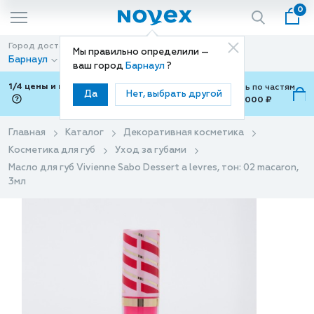
0
Город доставки
Способ доставки
Мы правильно определили —
Барнаул
Доставка
ваш город
Барнаул
?
1/4 цены и покупки ваши с Подели
Можно оплатить по частям
Да
Нет, выбрать другой
от 700 ₽ до 15,000 ₽
ⓘ
Главная
Каталог
Декоративная косметика
Косметика для губ
Уход за губами
Масло для губ Vivienne Sabo Dessert a levres, тон: 02 macaron,
3мл