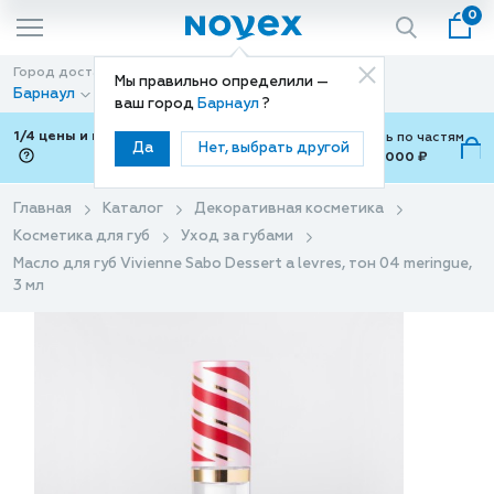
0
Город доставки
Способ доставки
Мы правильно определили —
Барнаул
Доставка
ваш город
Барнаул
?
1/4 цены и покупки ваши с Подели
Можно оплатить по частям
Да
Нет, выбрать другой
от 700 ₽ до 15,000 ₽
ⓘ
Главная
Каталог
Декоративная косметика
Косметика для губ
Уход за губами
Масло для губ Vivienne Sabo Dessert a levres, тон 04 meringue,
3 мл