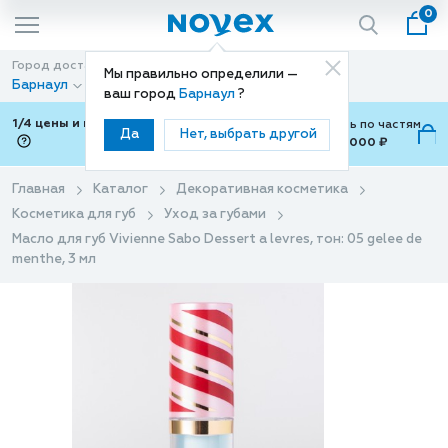
0
Город доставки
Способ доставки
Мы правильно определили —
Барнаул
Доставка
ваш город
Барнаул
?
1/4 цены и покупки ваши с Подели
Можно оплатить по частям
Да
Нет, выбрать другой
от 700 ₽ до 15,000 ₽
ⓘ
Главная
Каталог
Декоративная косметика
Косметика для губ
Уход за губами
Масло для губ Vivienne Sabo Dessert a levres, тон: 05 gelee de
menthe, 3 мл