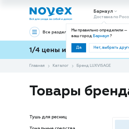
Барнаул
Доставка по Росс
Мы правильно определили —
Все разделы
Декоративная космети
ваш город
Барнаул
?
Да
Нет, выбрать друг
1/4 цены и покупки ваши с
Главная
Каталог
Бренд LUXVISAGE
Товары брен
Тушь для ресниц
Тональные средства