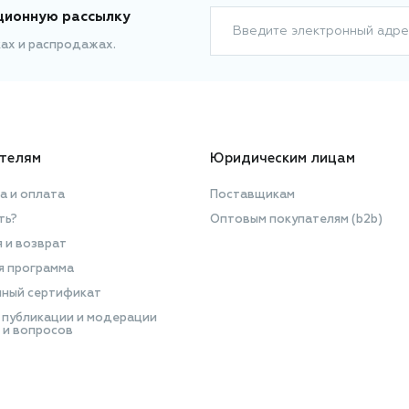
ционную рассылку
Введите электронный адре
ках и распродажах.
телям
Юридическим лицам
а и оплата
Поставщикам
ть?
Оптовым покупателям (b2b)
я и возврат
я программа
ный сертификат
 публикации и модерации
 и вопросов