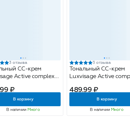
3 отзыва
3 отзыва
льный CC-крем
Тональный CC-крем
isage Active complex
Luxvisage Active comp
0, тон 10 Fair, 35г
SPF 10, тон 20 Beige, 3
.99 ₽
489.99 ₽
В корзину
В корзину
В наличии
Много
В наличии
Много