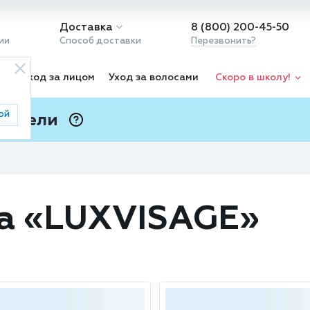
Доставка
8 (800) 200-45-50
ии
Способ доставки
Перезвонить?
ка
Уход за лицом
Уход за волосами
Скоро в школу!
ой
 Подели
ⓘ
да «LUXVISAGE»