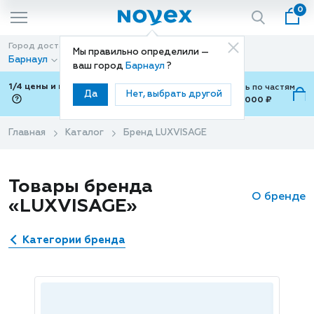
0
Город доставки
Способ доставки
Мы правильно определили —
Барнаул
Доставка
ваш город
Барнаул
?
1/4 цены и покупки ваши с Подели
Можно оплатить по частям
Да
Нет, выбрать другой
от 700 ₽ до 15,000 ₽
ⓘ
Главная
Каталог
Бренд LUXVISAGE
Товары бренда
О бренде
«LUXVISAGE»
Категории бренда