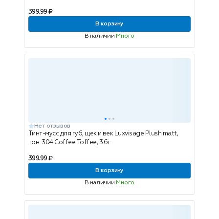
399.99 ₽
В корзину
В наличии
Много
Нет отзывов
Тинт-мусс для губ, щек и век Luxvisage Plush matt,
тон: 304 Coffee Toffee, 3.6г
399.99 ₽
В корзину
В наличии
Много