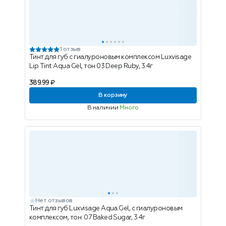
1 отзыв
Тинт для губ с гиалуроновым комплексом Luxvisage
Lip Tint Aqua Gel, тон 03 Deep Ruby, 3.4г
389.99 ₽
В корзину
В наличии
Много
Нет отзывов
Тинт для губ Luxvisage Aqua Gel, с гиалуроновым
комплексом, тон: 07 Baked Sugar, 3.4г