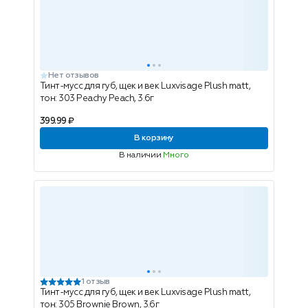
Нет отзывов
Тинт-мусс для губ, щек и век Luxvisage Plush matt,
тон: 303 Peachy Peach, 3.6г
399.99 ₽
В корзину
В наличии
Много
1 отзыв
Тинт-мусс для губ, щек и век Luxvisage Plush matt,
тон: 305 Brownie Brown, 3.6г