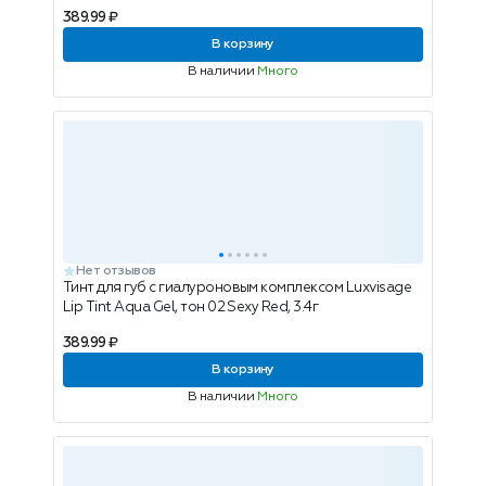
389.99 ₽
В корзину
В наличии
Много
Нет отзывов
Тинт для губ с гиалуроновым комплексом Luxvisage
Lip Tint Aqua Gel, тон 02 Sexy Red, 3.4г
389.99 ₽
В корзину
В наличии
Много