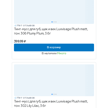
Нет отзывов
Тинт-мусс для губ, щек и век Luxvisage Plush matt,
тон: 306 Plumy Plum, 3.6г
399.99 ₽
В корзину
В наличии
Много
Нет отзывов
Тинт-мусс для губ, щек и век Luxvisage Plush matt,
тон: 302 Lily Lilac, 3.6г