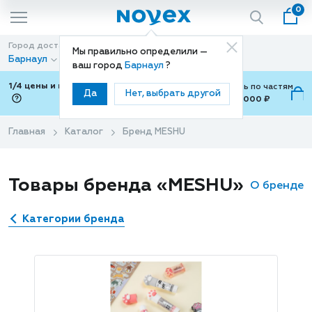
0
Город доставки
Способ доставки
Мы правильно определили —
Барнаул
Доставка
ваш город
Барнаул
?
1/4 цены и покупки ваши с Подели
Можно оплатить по частям
Да
Нет, выбрать другой
от 700 ₽ до 15,000 ₽
ⓘ
Главная
Каталог
Бренд MESHU
Товары бренда «MESHU»
О бренде
Категории бренда