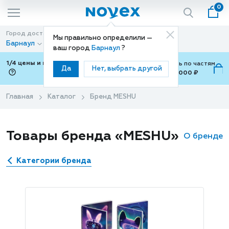
0
Город доставки
Способ доставки
Мы правильно определили —
Барнаул
Доставка
ваш город
Барнаул
?
1/4 цены и покупки ваши с Подели
Можно оплатить по частям
Да
Нет, выбрать другой
от 700 ₽ до 15,000 ₽
ⓘ
Главная
Каталог
Бренд MESHU
Товары бренда «MESHU»
О бренде
Категории бренда