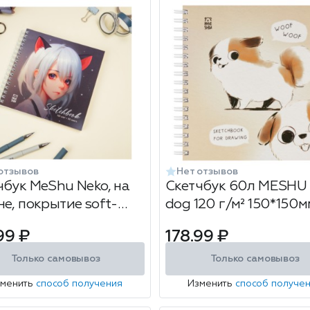
отзывов
Нет отзывов
чбук MeShu Neko, на
Скетчбук 60л MESHU
не, покрытие soft-
dog 120 г/м² 150*150м
h, размер: 150x150мм,
гребне
99 ₽
178.99 ₽
Только самовывоз
Только самовывоз
зменить
способ получения
Изменить
способ получе