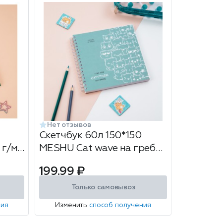
Нет отзывов
Скетчбук 60л 150*150
г/м²
MESHU Cat wave на гребне
soft-touch 120г/м2
199.99 ₽
Только самовывоз
ния
Изменить
способ получения