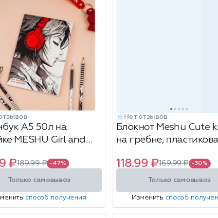
отзывов
Нет отзывов
чбук А5 50л на
Блокнот Meshu Cute ki
йке MESHU Girl and
на гребне, пластиков
c 90г/м2
обложка, формат: А5, 
9 ₽
118.99 ₽
189.99 ₽
169.99 ₽
размер: 142х202 мм, в
-47%
-30%
ассортименте, 1 шт
Только самовывоз
Только самовывоз
зменить
способ получения
Изменить
способ получе