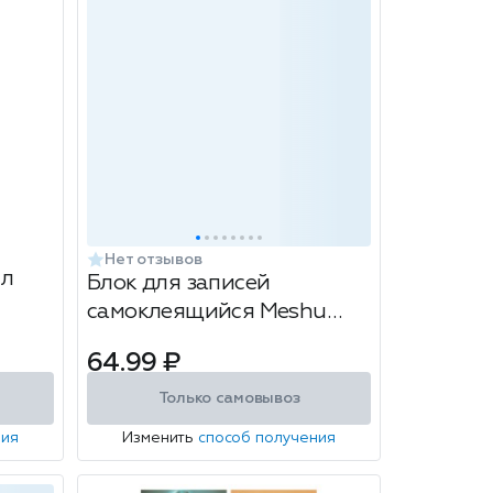
Нет отзывов
0л
Блок для записей
самоклеящийся Meshu
Paws, фигурный, 40 л,
64.99 ₽
размер: 85х60 мм, в
ассортименте
Только самовывоз
ния
Изменить
способ получения