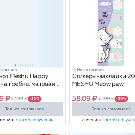
отзывов
Нет отзывов
нот Meshu Happy
Стикеры-закладки 2
 на гребне, матовая
MESHU Meow paw
нация, формат: А6,
9 ₽
58.09 ₽
82.99 ₽
82.99 ₽
 размер: 105х145 мм, в
-30%
-30%
тименте, 1 шт
Только самовывоз
Только самовывоз
зменить
способ получения
Изменить
способ получе