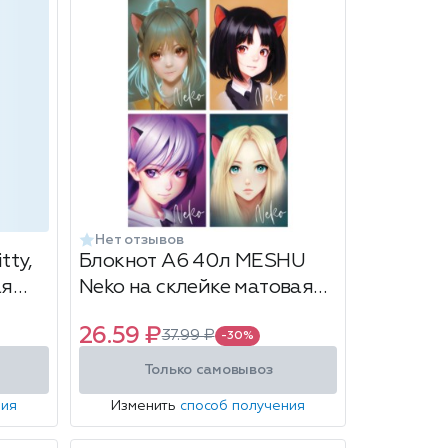
Нет отзывов
tty,
Блокнот А6 40л MESHU
ая
Neko на склейке матовая
60 л,
ламинация
26.59 ₽
37.99 ₽
-30%
Только самовывоз
ния
Изменить
способ получения