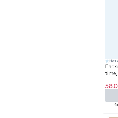
Нет 
Блок
time,
лами
58.0
60 л,
ассор
И