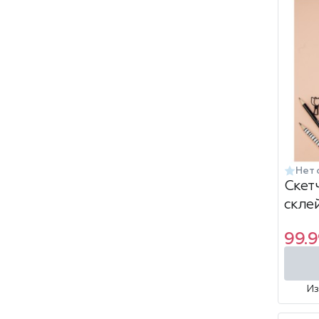
Нет 
Скет
скле
musi
99.9
И