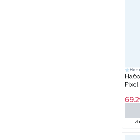
Нет 
Набо
Pixel
закл
69.2
блок
И