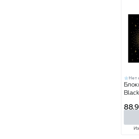
Нет 
Блок
Blac
скле
88.9
И