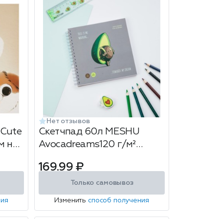
Нет отзывов
 Cute
Скетчпад 60л MESHU
м на
Avocadreams120 г/м²
150*150мм на гребне
169.99 ₽
Только самовывоз
ния
Изменить
способ получения