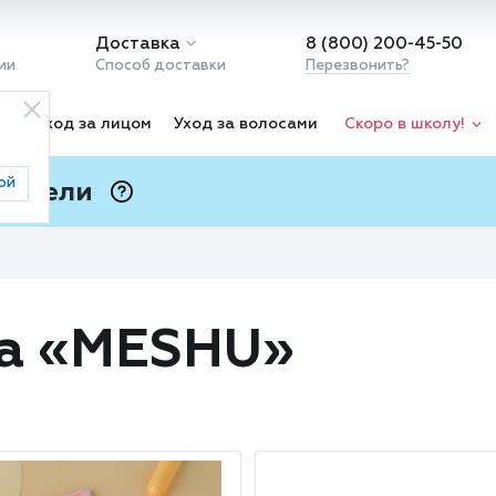
Доставка
8 (800) 200-45-50
ии
Способ доставки
Перезвонить?
ка
Уход за лицом
Уход за волосами
Скоро в школу!
ой
 Подели
ⓘ
да «MESHU»