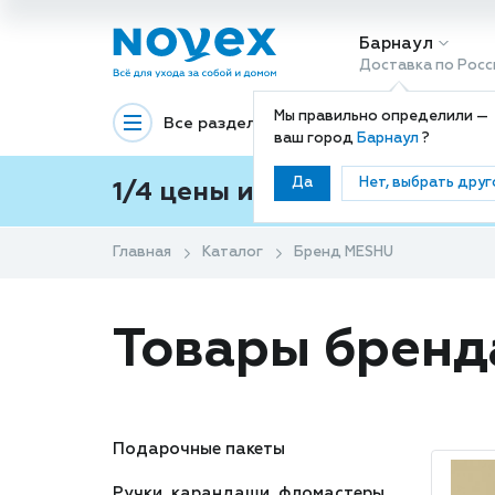
Барнаул
Доставка по Росс
Мы правильно определили —
Все разделы
Декоративная космети
ваш город
Барнаул
?
Да
Нет, выбрать друг
1/4 цены и покупки ваши с
Главная
Каталог
Бренд MESHU
Товары брен
Подарочные пакеты
Ручки, карандаши, фломастеры