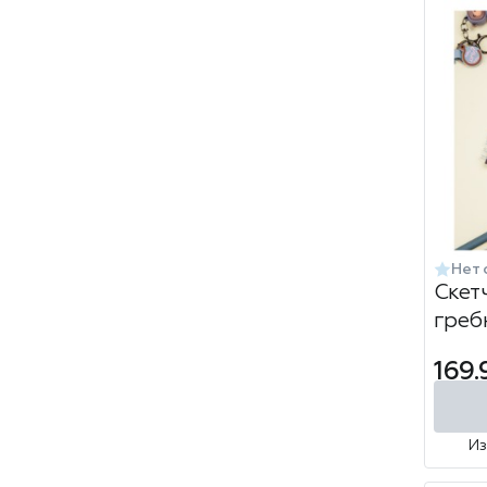
Нет 
Скет
греб
touc
169.
60л
И