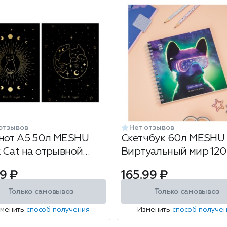
отзывов
Нет отзывов
нот А5 50л MESHU
Скетчбук 60л MESHU
k Cat на отрывной
Виртуальный мир 120 
йке
150*150мм на гребне
9 ₽
165.99 ₽
Только самовывоз
Только самовывоз
зменить
способ получения
Изменить
способ получе