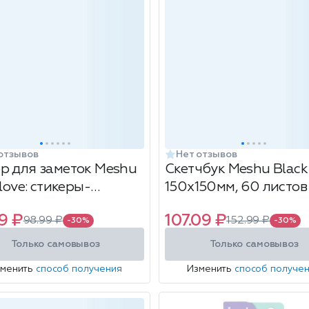
отзывов
Нет отзывов
р для заметок Meshu
Скетчбук Meshu Black
 love: стикеры-
150х150мм, 60 листов
адки, самоклеящиеся
9 ₽
107.09 ₽
98.99 ₽
152.99 ₽
и, 20 л
-30%
-30%
Только самовывоз
Только самовывоз
зменить
способ получения
Изменить
способ получе