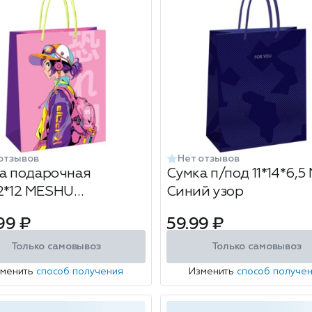
отзывов
Нет отзывов
а подарочная
Сумка п/под 11*14*6,5
2*12 MESHU
Синий узор
ьный, глянцевая
99 ₽
59.99 ₽
нация
Только самовывоз
Только самовывоз
зменить
способ получения
Изменить
способ получе