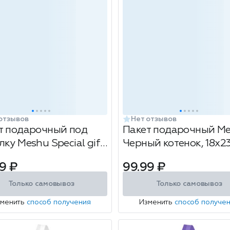
отзывов
Нет отзывов
т подарочный под
Пакет подарочный M
ку Meshu Special gift,
Черный котенок, 18х2
х8.5 см, матовая
см
9 ₽
99.99 ₽
нация, фольга,
ный
Только самовывоз
Только самовывоз
зменить
способ получения
Изменить
способ получе