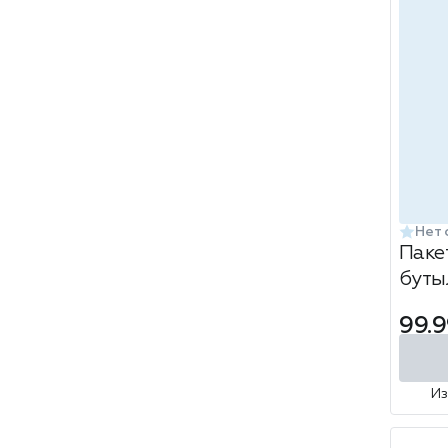
Нет 
Паке
бутыл
12х36
99.9
лами
крас
И