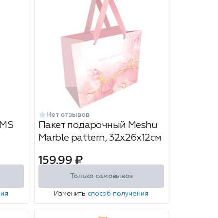
Нет отзывов
 MS
Пакет подарочный Meshu
Marble pattern, 32х26х12см
159.99 ₽
Только самовывоз
ния
Изменить
способ получения