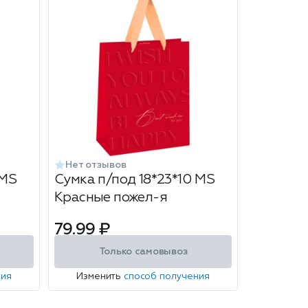
Нет отзывов
 MS
Сумка п/под 18*23*10 MS
Красные пожел-я
79.99 ₽
Только самовывоз
ния
Изменить
способ получения