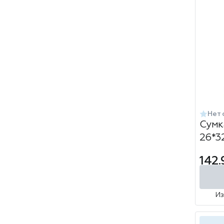
Нет 
Сумк
26*3
Стил
142.
лами
И