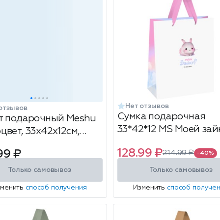
Нет отзывов
отзывов
Сумка подарочная
т подарочный Meshu
33*42*12 MS Моей зай
цвет, 33х42х12см,
руд
128.99 ₽
99 ₽
214.99 ₽
-40%
Только самовывоз
Только самовывоз
зменить
способ получения
Изменить
способ получе