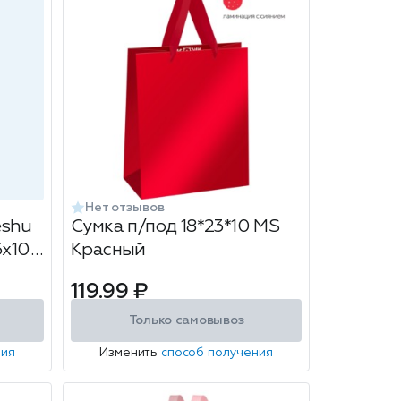
Нет отзывов
eshu
Сумка п/под 18*23*10 MS
3х10
Красный
119.99 ₽
Только самовывоз
ния
Изменить
способ получения