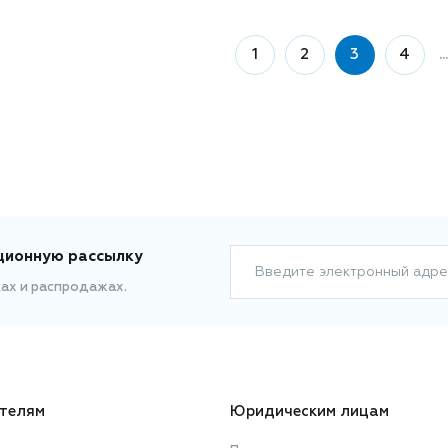
1
2
3
4
...
ционную рассылку
Введите электронный адре
ках и распродажах.
телям
Юридическим лицам