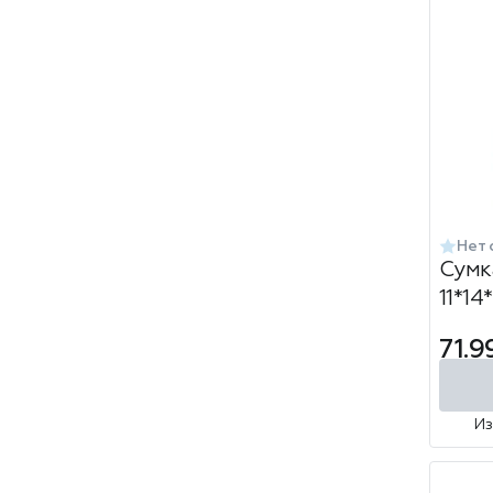
Нет 
Сумк
11*14
'Крас
71.9
И