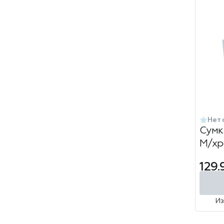
Нет 
Сумк
М/хр
129.
И