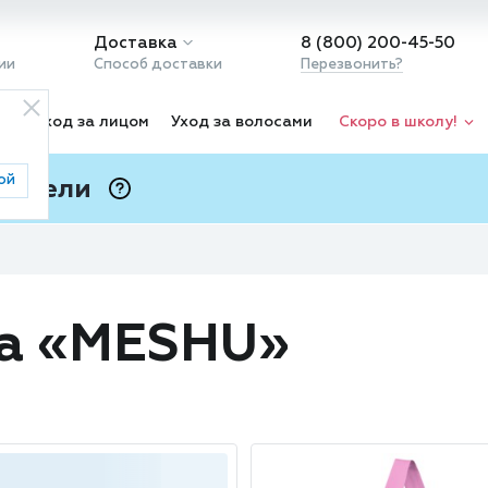
Доставка
8 (800) 200-45-50
ии
Способ доставки
Перезвонить?
ка
Уход за лицом
Уход за волосами
Скоро в школу!
ой
 Подели
ⓘ
да «MESHU»