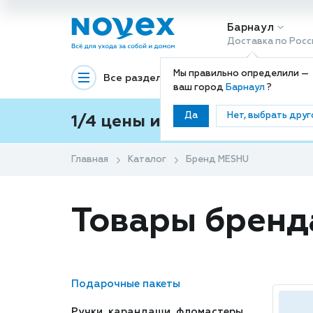
Барнаул
Доставка по Росс
Мы правильно определили —
Все разделы
Декоративная космети
ваш город
Барнаул
?
Да
Нет, выбрать друг
1/4 цены и покупки ваши с
Главная
Каталог
Бренд MESHU
Товары брен
Подарочные пакеты
Ручки, карандаши, фломастеры