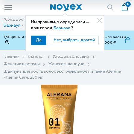
0
Город доставки
Способ доставки
Мы правильно определили —
Барнаул
Доставка
ваш город
Барнаул
?
1/4 цены и покупки ваши с Подели
Можно оплатить по частям
Да
Нет, выбрать другой
от 700 ₽ до 15,000 ₽
ⓘ
Главная
Каталог
Уход за волосами
Женские шампуни
Женские шампуни
Шампунь для роста волос экстремальное питание Alerana
Pharma Care, 260 мл