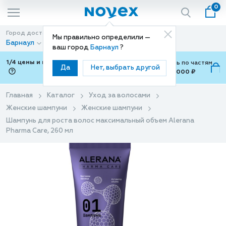
0
Город доставки
Способ доставки
Мы правильно определили —
Барнаул
Доставка
ваш город
Барнаул
?
1/4 цены и покупки ваши с Подели
Можно оплатить по частям
Да
Нет, выбрать другой
от 700 ₽ до 15,000 ₽
ⓘ
Главная
Каталог
Уход за волосами
Женские шампуни
Женские шампуни
Шампунь для роста волос максимальный объем Alerana
Pharma Care, 260 мл