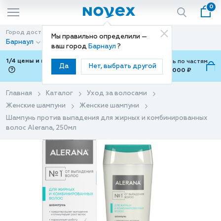
0
Город доставки
Способ доставки
Мы правильно определили —
Барнаул
Доставка
ваш город
Барнаул
?
1/4 цены и покупки ваши с Подели
Можно оплатить по частям
Да
Нет, выбрать другой
от 700 ₽ до 15,000 ₽
ⓘ
Главная
Каталог
Уход за волосами
Женские шампуни
Женские шампуни
Шампунь против выпадения для жирных и комбинированных
волос Alerana, 250мл