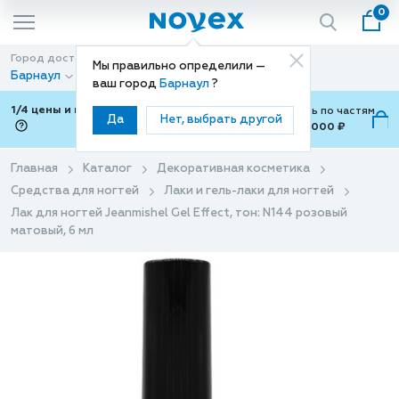
0
Город доставки
Способ доставки
Мы правильно определили —
Барнаул
Доставка
ваш город
Барнаул
?
1/4 цены и покупки ваши с Подели
Можно оплатить по частям
Да
Нет, выбрать другой
от 700 ₽ до 15,000 ₽
ⓘ
Главная
Каталог
Декоративная косметика
Средства для ногтей
Лаки и гель-лаки для ногтей
Лак для ногтей Jeanmishel Gel Effect, тон: N144 розовый
матовый, 6 мл