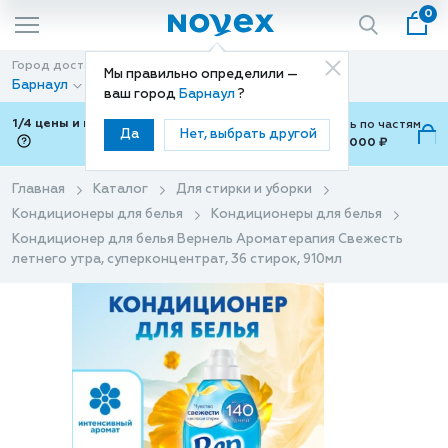
0
Город доставки
Способ доставки
Мы правильно определили —
Барнаул
Доставка
ваш город
Барнаул
?
1/4 цены и покупки ваши с Подели
Можно оплатить по частям
Да
Нет, выбрать другой
от 700 ₽ до 15,000 ₽
ⓘ
Главная
Каталог
Для стирки и уборки
Кондиционеры для белья
Кондиционеры для белья
Кондиционер для белья Вернель Ароматерапия Свежесть
летнего утра, суперконцентрат, 36 стирок, 910мл