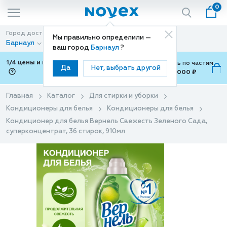
0
Город доставки
Способ доставки
Мы правильно определили —
Барнаул
Доставка
ваш город
Барнаул
?
1/4 цены и покупки ваши с Подели
Можно оплатить по частям
Да
Нет, выбрать другой
от 700 ₽ до 15,000 ₽
ⓘ
Главная
Каталог
Для стирки и уборки
Кондиционеры для белья
Кондиционеры для белья
Кондиционер для белья Вернель Свежесть Зеленого Сада,
суперконцентрат, 36 стирок, 910мл