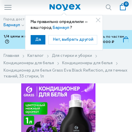
0
Город доставки
Способ доставки
Мы правильно определили —
Барнаул
Доставка
ваш город
Барнаул
?
1/4 цены и покупки ваши с Подели
Можно оплатить по частям
Да
Нет, выбрать другой
от 700 ₽ до 15,000 ₽
ⓘ
Главная
Каталог
Для стирки и уборки
Кондиционеры для белья
Кондиционеры для белья
Кондиционер для белья Grass Eva Black Reflection, для темных
тканей, 33 стирки, 1л