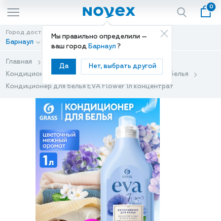
0
Город доставки
Способ доставки
Мы правильно определили —
Барнаул
Доставка
ваш город
Барнаул
?
Главная
Каталог
Для стирки и уборки
Да
Нет, выбрать другой
Кондиционеры для белья
Кондиционеры для белья
Кондиционер для белья EVA Flower 1л концентрат