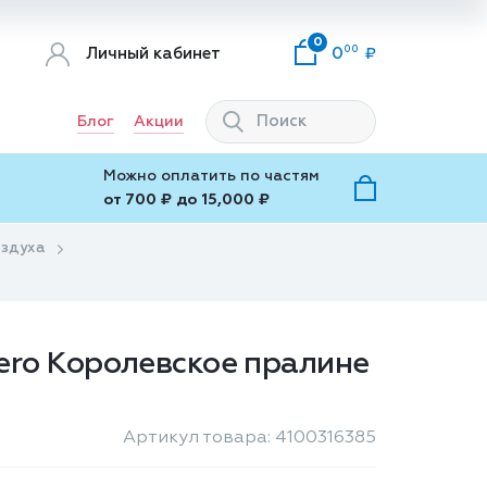
0
00
Личный кабинет
0
Блог
Акции
Можно оплатить по частям
от 700 ₽ до 15,000 ₽
оздуха
ero Королевское пралине
Артикул товара: 4100316385