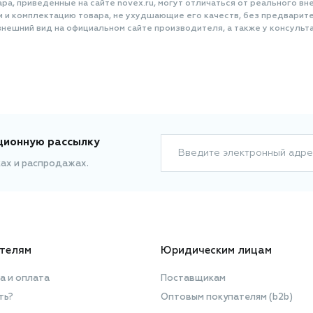
а, приведенные на сайте novex.ru, могут отличаться от реального вне
и и комплектацию товара, не ухудшающие его качеств, без предварит
нешний вид на официальном сайте производителя, а также у консульта
ционную рассылку
Введите электронный адре
ках и распродажах.
телям
Юридическим лицам
а и оплата
Поставщикам
ть?
Оптовым покупателям (b2b)