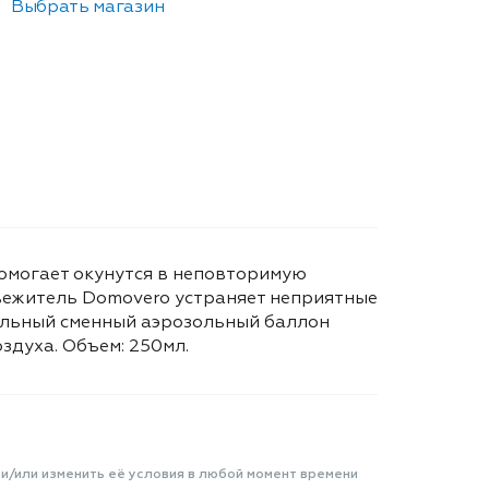
Выбрать магазин
омогает окунутся в неповторимую
вежитель Domovero устраняет неприятные
сальный сменный аэрозольный баллон
здуха. Объем: 250мл.
 и/или изменить её условия в любой момент времени