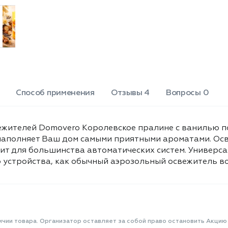
дом самыми приятными ароматами.
Освежитель Domovero устраняет
неприятные запахи, оставляет
свежий аромат. Подходит для
большинства автоматических
систем. Универсальный сменный
аэрозольный баллон можно
использовать без автоматического
устройства, как обычный
Способ применения
Отзывы 4
Вопросы 0
аэрозольный освежитель воздуха.
Объем: 250мл.
ежителей Domovero Королевское пралине с ванилью п
и наполняет Ваш дом самыми приятными ароматами. Ос
дит для большинства автоматических систем. Универ
 устройства, как обычный аэрозольный освежитель во
ичии товара. Организатор оставляет за собой право остановить Акцию