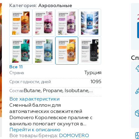
Категория:
Аэрозольные
Сп
Все 11
Турция
Страна
1095
Срок годности, дней
Butane, Propane, Isobutane,
Состав
Alcohol Denat., Parfum,
Все характеристики
Isopropyle Myristate.
Сменный баллон для
автоматических освежителей
Domovero Королевское пралине с
ванилью помогает окунутся в
Перейти к описанию
неповторимую атмосферу, создает
Все товары бренда:
DOMOVERO
особое настроение и наполняет Ваш