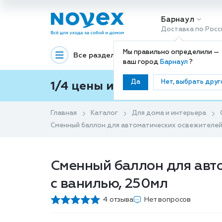
Барнаул
Доставка по Росс
Мы правильно определили —
Все разделы
Декоративная космети
ваш город
Барнаул
?
Да
Нет, выбрать друг
1/4 цены и покупки ваши с
Главная
Каталог
Для дома и интерьера
Сменный баллон для автоматических освежителей
Сменный баллон для авт
с ванилью, 250мл
4 отзыва
Нет вопросов