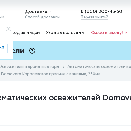
Доставка
8 (800) 200-45-50
ии
Способ доставки
Перезвонить?
ка
Уход за лицом
Уход за волосами
Скоро в школу!
ой
 Подели
ⓘ
Освежители и ароматизаторы
Автоматические освежители в
 Domovero Королевское пралине с ванилью, 250мл
оматических освежителей Domov