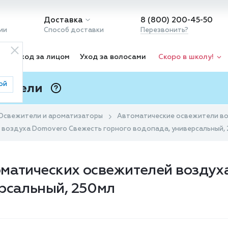
Доставка
8 (800) 200-45-50
ии
Способ доставки
Перезвонить?
ка
Уход за лицом
Уход за волосами
Скоро в школу!
ой
 Подели
ⓘ
Освежители и ароматизаторы
Автоматические освежители в
 воздуха Domovero Свежесть горного водопада, универсальный,
оматических освежителей воздух
ерсальный, 250мл