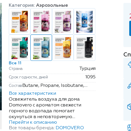
Категория:
Аэрозольные
Сп
Все 11
Турция
Страна
1095
Срок годности, дней
Butane, Propane, Isobutane,
Состав
Alcohol Denat, Parfum,
Все характеристики
Isopropyle Myristate.
Освежитель воздуха для дома
Domovero с ароматом свежести
горного водопада помогает
окунуться в неповторимую
Перейти к описанию
атмосферу, создаёт особое
Все товары бренда:
DOMOVERO
настроение и наполняет Ваш дом