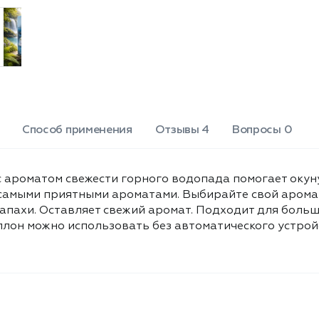
самыми приятными ароматами.
Выбирайте свой аромат, который
подойдёт для Вашего дома. До 60
дней аромата. Устраняет
неприятные запахи. Оставляет
свежий аромат. Подходит для
большинства автоматических
систем. Универсальный сменный
аэрозольный баллон можно
Способ применения
Отзывы 4
Вопросы 0
использовать без автоматического
устройства, как обычный
аэрозольный освежитель воздуха.
 ароматом свежести горного водопада помогает окун
Объем 250 мл.
 самыми приятными ароматами. Выбирайте свой аромат
запахи. Оставляет свежий аромат. Подходит для больш
лон можно использовать без автоматического устрой