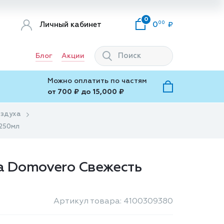
0
00
Личный кабинет
0
Блог
Акции
Можно оплатить по частям
от 700 ₽ до 15,000 ₽
оздуха
 250мл
а Domovero Свежесть
Артикул товара: 4100309380