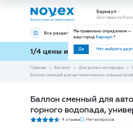
Барнаул
Доставка по Росс
Мы правильно определили —
Все разделы
Декоративная космети
ваш город
Барнаул
?
Да
Нет, выбрать друг
1/4 цены и покупки ваши с
Главная
Каталог
Для дома и интерьера
Баллон сменный для автоматических освежителей
Баллон сменный для авт
горного водопада, унив
4 отзыва
Нет вопросов