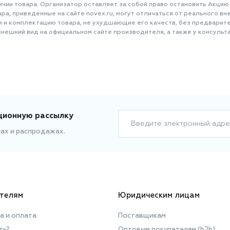
ичии товара. Организатор оставляет за собой право остановить Акцию
а, приведенные на сайте novex.ru, могут отличаться от реального вне
и и комплектацию товара, не ухудшающие его качеств, без предварит
нешний вид на официальном сайте производителя, а также у консульта
ционную рассылку
Введите электронный адре
ках и распродажах.
телям
Юридическим лицам
а и оплата
Поставщикам
ть?
Оптовым покупателям (b2b)