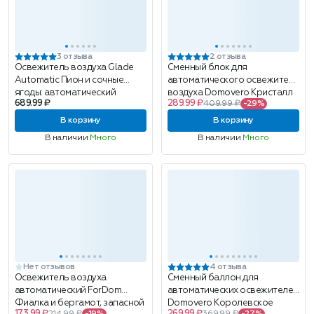
3 отзыва
2 отзыва
Освежитель воздуха Glade
Сменный блок для
Automatic Пион и сочные
автоматического освежителя
ягоды: автоматический
воздуха Domovero Кристалл
689.99 ₽
289.99 ₽
409.99 ₽
-29%
распылитель, сменный
(Crystal), парфюмированный,
баллон, 269мл
250мл
В корзину
В корзину
В наличии
Много
В наличии
Много
Нет отзывов
4 отзыва
Освежитель воздуха
Сменный баллон для
автоматический ForDom
автоматических освежителей
Фиалка и бергамот, запасной
Domovero Королевское
173.99 ₽
269.99 ₽