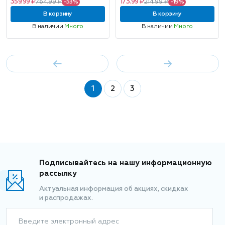
359.99 ₽
173.99 ₽
764.99 ₽
-53%
214.99 ₽
-19%
запасной блок, 250мл
В корзину
В корзину
В наличии
Много
В наличии
Много
1
2
3
Подписывайтесь на нашу информационную
рассылку
Актуальная информация об акциях, скидках
и распродажах.
Введите электронный адрес