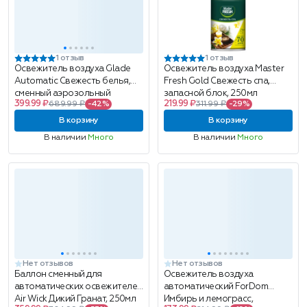
1 отзыв
1 отзыв
Освежитель воздуха Glade
Освежитель воздуха Master
Automatic Свежесть белья,
Fresh Gold Свежесть спа,
сменный аэрозольный
запасной блок, 250мл
399.99 ₽
219.99 ₽
689.99 ₽
-42%
311.99 ₽
-29%
баллон, 269мл
В корзину
В корзину
В наличии
Много
В наличии
Много
Нет отзывов
Нет отзывов
Баллон сменный для
Освежитель воздуха
автоматических освежителей
автоматический ForDom
Air Wick Дикий Гранат, 250мл
Имбирь и лемограсс,