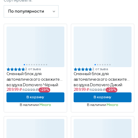
Сортировать:
По популярности
2 отзыва
2 отзыва
Сменный блок для
Сменный блок для
автоматического освежителя
автоматического освежителя
воздуха Domovero Чёрный
воздуха Domovero Дикий
289.99 ₽
289.99 ₽
409.99 ₽
-29%
409.99 ₽
-29%
перец (Black Pepper),
(Sauvage),
парфюмированный, 250мл
парфюмированный, 250мл
В корзину
В корзину
В наличии
Много
В наличии
Много