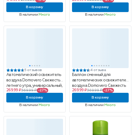
214.99 ₽
-19%
369.99 ₽
-27%
блок, 250мл
пралине с ванилью, 250мл
В корзину
В корзину
В наличии
Много
В наличии
Много
5 отзывов
4 отзыва
Автоматический освежитель
Баллон сменный для
воздуха Domovero Свежесть
автоматических освежителей
летнего утра, универсальный,
воздуха Domovero Свежесть
269.99 ₽
269.99 ₽
369.99 ₽
-27%
369.99 ₽
-27%
250 мл запасной блок
горного водопада,
универсальный, 250мл
В корзину
В корзину
В наличии
Много
В наличии
Много