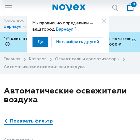
0
Город доставки
Способ доставки
Мы правильно определили —
Барнаул
Доставка
ваш город
Барнаул
?
1/4 цены и покупки ваши с Подели
Можно оплатить по частям
Да
Нет, выбрать другой
от 700 ₽ до 15,000 ₽
ⓘ
Главная
Каталог
Освежители и ароматизаторы
Автоматические освежители воздуха
Автоматические освежители
воздуха
Показать фильтр