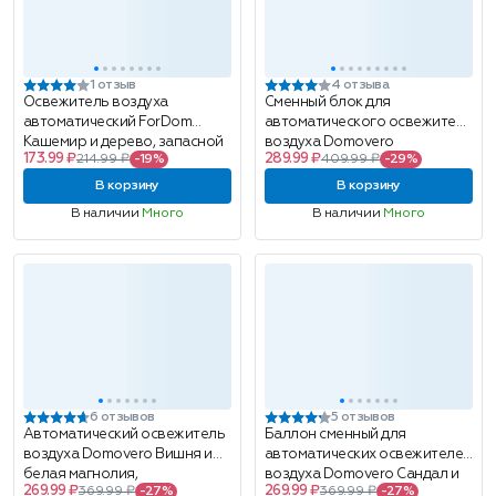
1 отзыв
4 отзыва
Освежитель воздуха
Сменный блок для
автоматический ForDom
автоматического освежителя
Кашемир и дерево, запасной
воздуха Domovero
173.99 ₽
289.99 ₽
214.99 ₽
-19%
409.99 ₽
-29%
блок, 250мл
Императрица (L'imperatrice),
парфюмированный, 250мл
В корзину
В корзину
В наличии
Много
В наличии
Много
6 отзывов
5 отзывов
Автоматический освежитель
Баллон сменный для
воздуха Domovero Вишня и
автоматических освежителей
белая магнолия,
воздуха Domovero Сандал и
269.99 ₽
269.99 ₽
369.99 ₽
-27%
369.99 ₽
-27%
универсальный, 250 мл
дерево апельсина,