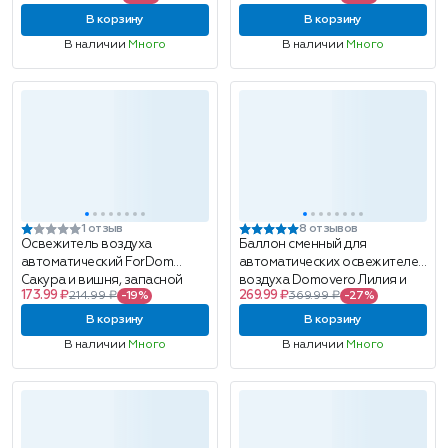
запасной блок
универсальный, 250мл
В корзину
В корзину
В наличии
Много
В наличии
Много
1 отзыв
8 отзывов
Освежитель воздуха
Баллон сменный для
автоматический ForDom
автоматических освежителей
Сакура и вишня, запасной
воздуха Domovero Лилия и
173.99 ₽
269.99 ₽
214.99 ₽
-19%
369.99 ₽
-27%
блок, 250мл
гладкий шелк, универсальный,
250мл
В корзину
В корзину
В наличии
Много
В наличии
Много