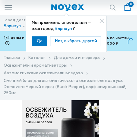
0
Город доставки
Способ доставки
Мы правильно определили —
Барнаул
Доставка
ваш город
Барнаул
?
1/4 цены и покупки ваши с Подели
Можно оплатить по частям
Да
Нет, выбрать другой
от 700 ₽ до 15,000 ₽
ⓘ
Главная
Каталог
Для дома и интерьера
Освежители и ароматизаторы
Автоматические освежители воздуха
Сменный блок для автоматического освежителя воздуха
Domovero Чёрный перец (Black Pepper), парфюмированный,
250мл