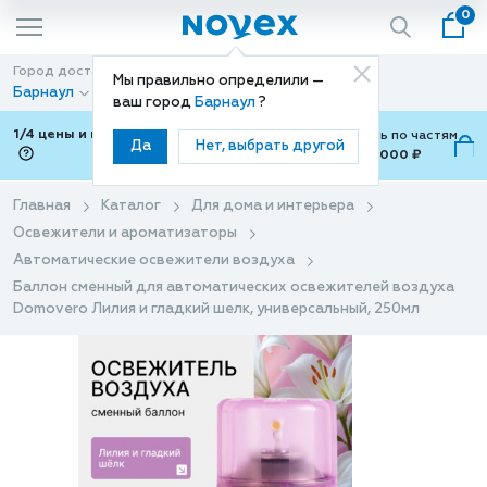
0
Город доставки
Способ доставки
Мы правильно определили —
Барнаул
Доставка
ваш город
Барнаул
?
1/4 цены и покупки ваши с Подели
Можно оплатить по частям
Да
Нет, выбрать другой
от 700 ₽ до 15,000 ₽
ⓘ
Главная
Каталог
Для дома и интерьера
Освежители и ароматизаторы
Автоматические освежители воздуха
Баллон сменный для автоматических освежителей воздуха
Domovero Лилия и гладкий шелк, универсальный, 250мл