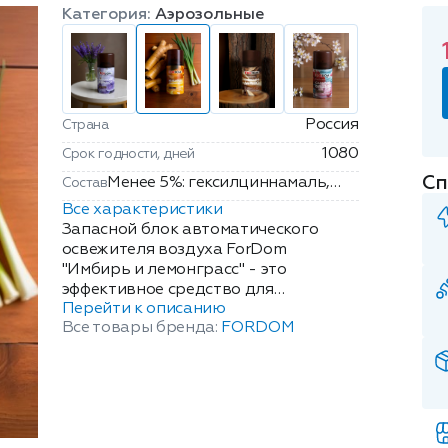
Категория:
Аэрозольные
Россия
Страна
1080
Срок годности, дней
Сп
Менее 5%: гексилциннамаль,
Состав
лимонен, линалоол, отдушка,
Все характеристики
спирт этиловый
Запасной блок автоматического
денатурированный (22,54%
освежителя воздуха ForDom
"Имбирь и лемонграсс" - это
об.), алифатические
эффективное средство для
углеводороды (пропан, бутан,
Перейти к описанию
нейтрализации неприятных запахов
изобутан).
Все товары бренда:
FORDOM
и создания бодрящей атмосферы в
любом помещении. Этот освежитель
воздуха для дома и офиса наполняет
пространство энергичным,
согревающим ароматом пряного
имбиря с освежающими