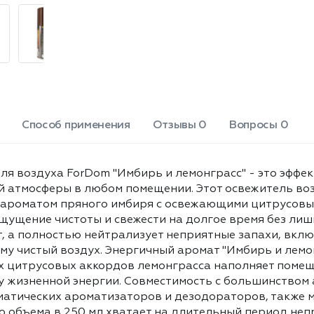
цитрусовыми нотами лемонграсса,
устраняет стойкие запахи табака и
готовки, дарит ощущение чистоты и
свежести на долгое время без
лишних хлопот. Эффективная
нейтрализация запахов - активная
формула не маскирует, а полностью
нейтрализует неприятные запахи,
включая табачный дым, запахи еды,
Способ применения
Отзывы 0
Вопросы 0
сырости и бытовые ароматы,
создавая по-настоящему чистый
воздух. Энергичный аромат "Имбирь
и лемонграсс" - уникальная
ля воздуха ForDom "Имбирь и лемонграсс" - это эффе
композиция из пряных согревающих
 атмосферы в любом помещении. Этот освежитель воз
нот имбиря и свежих цитрусовых
ароматом пряного имбиря с освежающими цитрусовым
аккордов лемонграсса наполняет
 ощущение чистоты и свежести на долгое время без ли
помещение бодростью, повышает
, а полностью нейтрализует неприятные запахи, вклю
тонус, улучшает настроение и
у чистый воздух. Энергичный аромат "Имбирь и лемон
создает атмосферу жизненной
х цитрусовых аккордов лемонграсса наполняет помещ
энергии. Совместимость с
у жизненной энергии. Совместимость с большинством 
большинством автоматических
систем - блок подходит для
матических ароматизаторов и дезодораторов, также м
использования с большинством
 объема в 250 мл хватает на длительный период неп