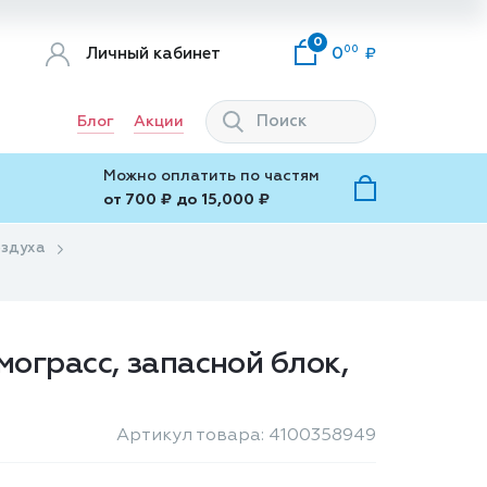
0
00
Личный кабинет
0
Блог
Акции
Можно оплатить по частям
от 700 ₽ до 15,000 ₽
оздуха
ограсс, запасной блок,
Артикул товара: 4100358949