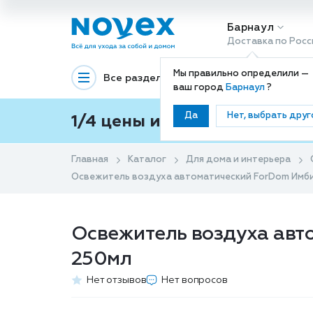
Барнаул
Доставка по Росс
Мы правильно определили —
Все разделы
Декоративная космети
ваш город
Барнаул
?
Да
Нет, выбрать друг
1/4 цены и покупки ваши с
Главная
Каталог
Для дома и интерьера
Освежитель воздуха автоматический ForDom Имбир
Освежитель воздуха авто
250мл
Нет отзывов
Нет вопросов