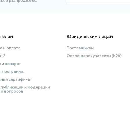
ках и распродажах.
телям
Юридическим лицам
а и оплата
Поставщикам
ть?
Оптовым покупателям (b2b)
я и возврат
я программа
ный сертификат
 публикации и модерации
 и вопросов