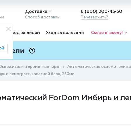
Доставка
8 (800) 200-45-50
ии
Способ доставки
Перезвонить?
ка
Уход за лицом
Уход за волосами
Скоро в школу!
ой
 Подели
ⓘ
Освежители и ароматизаторы
Автоматические освежители в
ь и лемограсс, запасной блок, 250мл
матический ForDom Имбирь и лем