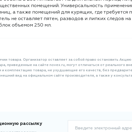
автоматических ароматизаторов и
бщественных помещений. Универсальность применения
дезодораторов, также может
тиниц, а также помещений для курящих, где требуется
применяться самостоятельно без
ель не оставляет пятен, разводов и липких следов на 
дополнительных устройств.
блок объемом 250 мл.
Стандартного объема в 250 мл
хватает на длительный период
непрерывной ароматизации, что
делает его выгодным решением для
дома, офиса и общественных
помещений. Универсальность
ичии товара. Организатор оставляет за собой право остановить Акцию
применения - идеально подходит
а, приведенные на сайте novex.ru, могут отличаться от реального вне
для жилых комнат, кухонь, санузлов,
и и комплектацию товара, не ухудшающие его качеств, без предварит
прихожих, офисов, гостиниц, а также
нешний вид на официальном сайте производителя, а также у консульта
помещений для курящих, где
требуется постоянное поддержание
свежести. Безопасность для
поверхностей - освежитель не
оставляет пятен, разводов и липких
следов на мебели, стенах и других
поверхностях, сохраняя их
первозданный вид. Сменный блок
ционную рассылку
объемом 250 мл.
Введите электронный адре