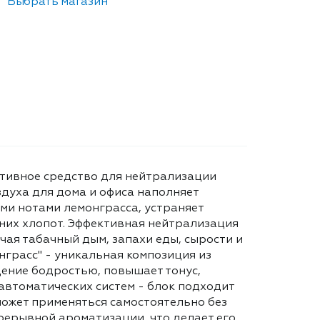
Выбрать магазин
ктивное средство для нейтрализации
духа для дома и офиса наполняет
и нотами лемонграсса, устраняет
шних хлопот. Эффективная нейтрализация
чая табачный дым, запахи еды, сырости и
грасс" - уникальная композиция из
ение бодростью, повышает тонус,
автоматических систем - блок подходит
ожет применяться самостоятельно без
рерывной ароматизации, что делает его