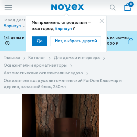
0
Город доставки
Способ доставки
Мы правильно определили —
Барнаул
Доставка
ваш город
Барнаул
?
1/4 цены и покупки ваши с Подели
Можно оплатить по частям
Да
Нет, выбрать другой
от 700 ₽ до 15,000 ₽
ⓘ
Главная
Каталог
Для дома и интерьера
Освежители и ароматизаторы
Автоматические освежители воздуха
Освежитель воздуха автоматический ForDom Кашемир и
дерево, запасной блок, 250мл