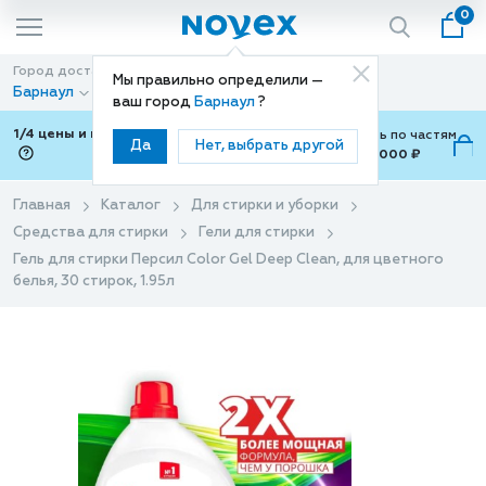
0
Город доставки
Способ доставки
Мы правильно определили —
Барнаул
Доставка
ваш город
Барнаул
?
1/4 цены и покупки ваши с Подели
Можно оплатить по частям
Да
Нет, выбрать другой
от 700 ₽ до 15,000 ₽
ⓘ
Главная
Каталог
Для стирки и уборки
Средства для стирки
Гели для стирки
Гель для стирки Персил Color Gel Deep Clean, для цветного
белья, 30 стирок, 1.95л